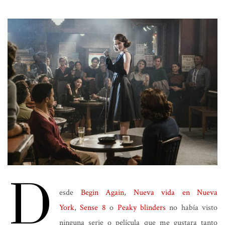
D
esde
Begin Again
,
Nueva vida en Nueva
York
,
Sense 8
o
Peaky blinders
no había visto
ninguna serie o película que me gustara tanto