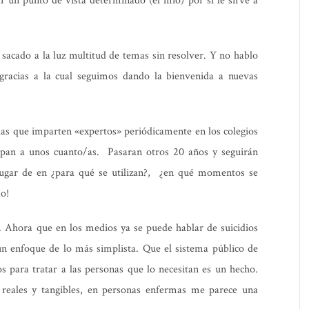
 un punto de vista determinado (el mío) por si le sirve a
sacado a la luz multitud de temas sin resolver. Y no hablo
gracias a la cual seguimos dando la bienvenida a nuevas
rlas que imparten «expertos» periódicamente en los colegios
 pan a unos cuanto/as. Pasaran otros 20 años y seguirán
 lugar de en ¿para qué se utilizan?, ¿en qué momentos se
o!
. Ahora que en los medios ya se puede hablar de suicidios
un enfoque de lo más simplista. Que el sistema público de
para tratar a las personas que lo necesitan es un hecho.
 reales y tangibles, en personas enfermas me parece una