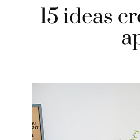
15 ideas c
a