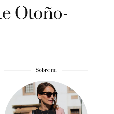
te Otoño-
Sobre mi