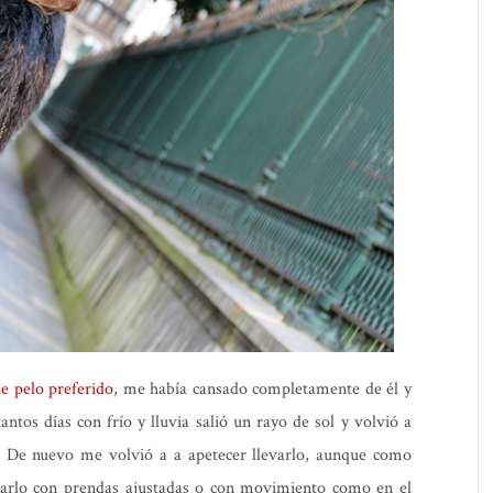
e pelo preferido
, me había cansado completamente de él y
ntos días con frío y lluvia salió un rayo de sol y volvió a
. De nuevo me volvió a a apetecer llevarlo, aunque como
arlo con prendas ajustadas o con movimiento como en el