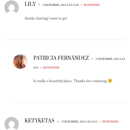
LILY
•
•
2 DICIEMBRE, 2014 LAS 15:58
RESPONDER
thanks sharing! want to go!
PATRICIA FERNÁNDEZ
•
4 DICIEMBRE, 2014 LAS
•
0:29
RESPONDER
Is really a beautiful place. Thanks for comming
KETYKETAS
•
•
5 DICIEMBRE, 2014 LAS 21:52
RESPONDER