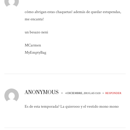
cómo abrigan estas chaquetas! además de quedar estupendas,
me encanta!
un besazo neni
MCarmen
MyEmptyBag
ANONYMOUS
•
•
4 DICIEMBRE, 2013 LAS 13:33
RESPONDER
Es de esta temporada? La quierooo y el vestido mono mono