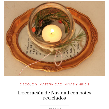
DECO
DIY
MATERNIDAD
NIÑAS Y NIÑOS
,
,
,
Decoración de Navidad con botes
reciclados