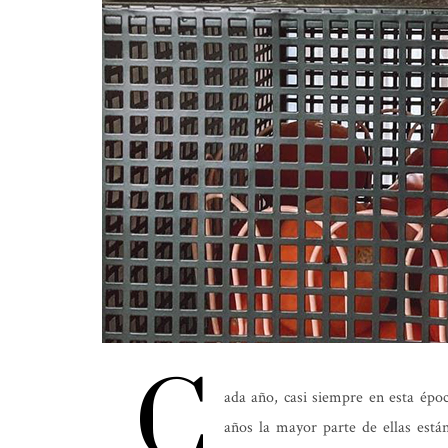
C
ada año, casi siempre en esta époc
años la mayor parte de ellas est