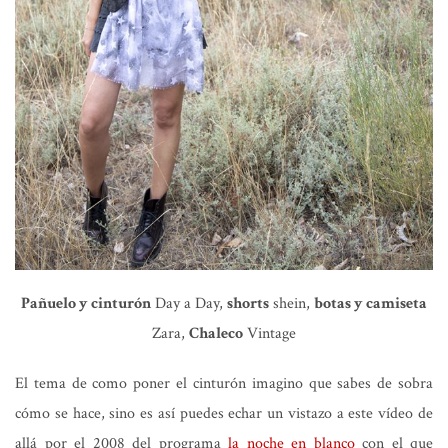
Pañuelo y cinturón
Day a Day,
shorts
shein,
botas y camiseta
Zara,
Chaleco
Vintage
El tema de como poner el cinturón imagino que sabes de sobra
cómo se hace, sino es así puedes echar un vistazo a este vídeo de
allá por el 2008 del programa
la noche en blanco
con el que