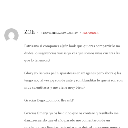
ZOE
•
•
4 NOVIEMBRE, 2009 LAS 11:19
RESPONDER
Patrizana si compones algún look que quieras compartir lo no
dudes! o sugerencias varias ya ves que somos unas cuantas las
que lo tenemos;)
Glory yo las veía pelín aparatosas en imagenes pero ahora q las
tengo no, tal vez pq son de ante y son blanditas lo que si son son
muy calentitasss y me viene muy bien;)
Gracias Bego…como lo llevas?:P
Gracias Emerja ya os he dicho que os contaré q resultado me
dan…recuerdo que el año pasado me comentaron de un
producto para limpiar tapicerías que deja el ante como nuevo