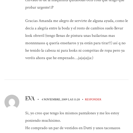
chivado lo de la maquinita quitabolas otra cosa que tengo que
probar urgente!:P
Gracias Amanda me alegro de servirte de alguna ayuda, como le
decía a alegría entre la boda y el resto de cambios suelo llevar
look obreril (tengo llenas de pintura unas bailarinas mas
monnnnasss q quería enseñaros y ya están para tirar!!) así q no
he tenido la cabeza ni para looks ni compritas de ropa pero ya
veréis ahora que he empezado….jajajajja:)
EVA
•
•
4 NOVIEMBRE, 2009 LAS 11:28
RESPONDER
Si, yo creo que tengo los mismos pantalones y me los estoy
poniendo muchisimo.
He comprado un par de vestidos en Dutti y unos taconazos