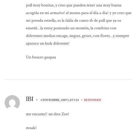
pull muy bonitas, y creo que pueden tener una muy buena
acogida en mi armario! al menos para el día a día! y yo creo que
mi prenda estrella, es la falda de cuero tb de pull que ya os
enseñé…la estoy poniendo un montón, la combino con
diferentes medias encage, negras, grises, con flores…y siempre
aparece un look diferente!
Un besazo guapaa
IBI
•
•
4 NOVIEMBRE, 2009 LAS 9:24
RESPONDER
me encanta!! un diez Zoe!
muak!