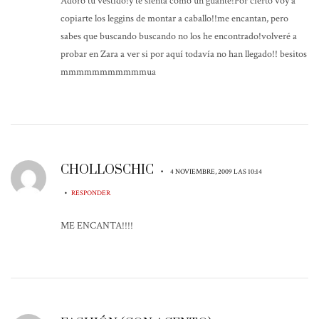
Adoro tu vestido!y te sienta como un guante!Por cierto voy a
copiarte los leggins de montar a caballo!!me encantan, pero
sabes que buscando buscando no los he encontrado!volveré a
probar en Zara a ver si por aquí todavía no han llegado!! besitos
mmmmmmmmmmmua
CHOLLOSCHIC
•
4 NOVIEMBRE, 2009 LAS 10:14
•
RESPONDER
ME ENCANTA!!!!