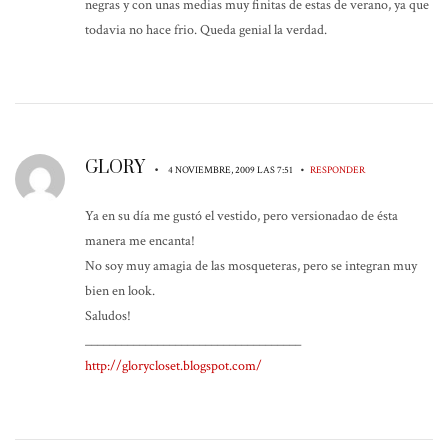
negras y con unas medias muy finitas de estas de verano, ya que
todavia no hace frio. Queda genial la verdad.
GLORY
•
•
4 NOVIEMBRE, 2009 LAS 7:51
RESPONDER
Ya en su día me gustó el vestido, pero versionadao de ésta
manera me encanta!
No soy muy amagia de las mosqueteras, pero se integran muy
bien en look.
Saludos!
____________________________________
http://glorycloset.blogspot.com/