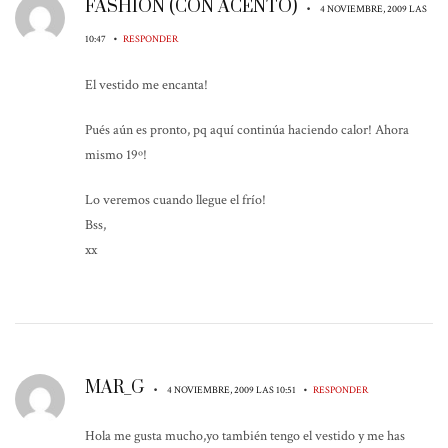
FASHIÓN (CON ACENTO)
•
4 NOVIEMBRE, 2009 LAS
•
10:47
RESPONDER
El vestido me encanta!
Pués aún es pronto, pq aquí continúa haciendo calor! Ahora
mismo 19º!
Lo veremos cuando llegue el frío!
Bss,
xx
MAR_G
•
•
4 NOVIEMBRE, 2009 LAS 10:51
RESPONDER
Hola me gusta mucho,yo también tengo el vestido y me has