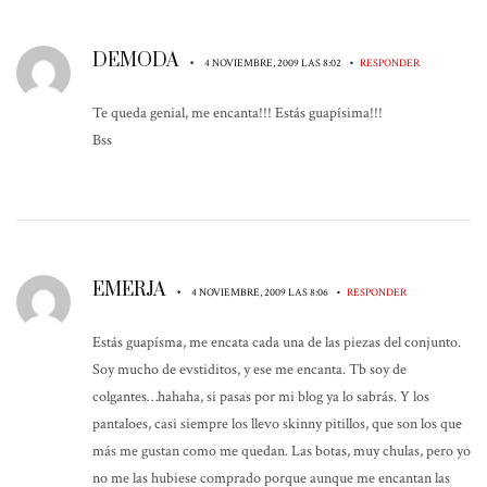
DEMODA
•
•
4 NOVIEMBRE, 2009 LAS 8:02
RESPONDER
Te queda genial, me encanta!!! Estás guapísima!!!
Bss
EMERJA
•
•
4 NOVIEMBRE, 2009 LAS 8:06
RESPONDER
Estás guapísma, me encata cada una de las piezas del conjunto.
Soy mucho de evstiditos, y ese me encanta. Tb soy de
colgantes…hahaha, si pasas por mi blog ya lo sabrás. Y los
pantaloes, casi siempre los llevo skinny pitillos, que son los que
más me gustan como me quedan. Las botas, muy chulas, pero yo
no me las hubiese comprado porque aunque me encantan las