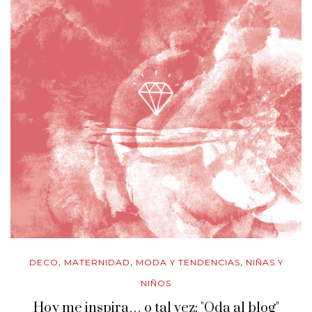
DECO
MATERNIDAD
MODA Y TENDENCIAS
NIÑAS Y
,
,
,
NIÑOS
Hoy me inspira… o tal vez: "Oda al blog"