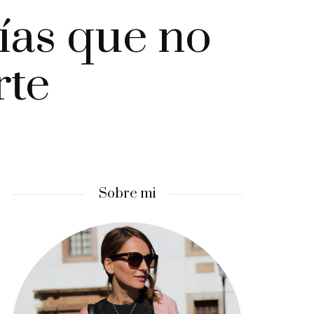
días que no
rte
Sobre mi