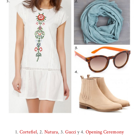
1.
Cortefiel
, 2.
Natura
, 3.
Gucci
y 4.
Opening Ceremony