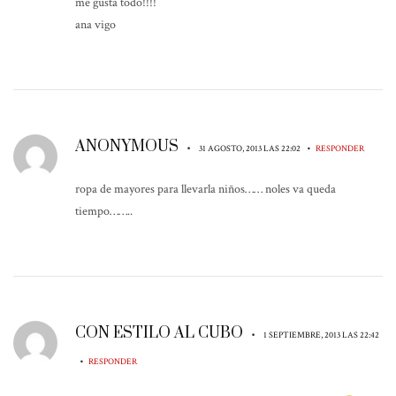
me gusta todo!!!!
ana vigo
ANONYMOUS
•
•
31 AGOSTO, 2013 LAS 22:02
RESPONDER
ropa de mayores para llevarla niños…… noles va queda
tiempo……..
CON ESTILO AL CUBO
•
1 SEPTIEMBRE, 2013 LAS 22:42
•
RESPONDER