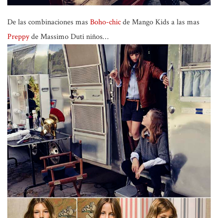
De las combinaciones mas
Boho-chic
de Mango Kids a las mas
Preppy
de Massimo Duti niños…