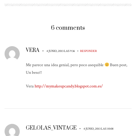
6 comments
VERA
•
•
4 JUNIO, 2013 LAS 9:36
RESPONDER
Me parece una idea genial, pero poco asequible
Buen post,
Un beso!!
Vera
http://mymakeupcandy.blogspot.com.es/
GELOLAS_VINTAGE
•
4 JUNIO, 2013 LAS 10:08