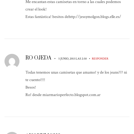
Me encantan estas camisetas en torno a las cuales podemos
crear el look!
Estas fantástica! besitos dehttp://jessymolgon.blogs.elle.es/
RO OJEDA
•
•
5 JUNIO, 2013 LAS 2:58
RESPONDER
Todas tenemos unas camisetas que amamo! y de los jeans??? ni
te cuento!!!!
Besos!
Ro! desde miarmarioperfecto.blogspot.com.ar