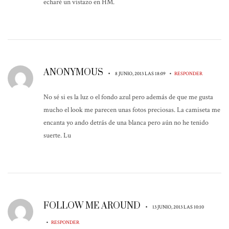
echaré un vistazo en HM.
ANONYMOUS
•
•
8 JUNIO, 2013 LAS 18:09
RESPONDER
No sé si es la luz o el fondo azul pero además de que me gusta
mucho el look me parecen unas fotos preciosas. La camiseta me
encanta yo ando detrás de una blanca pero aún no he tenido
suerte. Lu
FOLLOW ME AROUND
•
13 JUNIO, 2013 LAS 10:10
•
RESPONDER