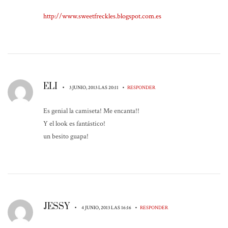
http://www.sweetfreckles.blogspot.com.es
ELI
•
•
3 JUNIO, 2013 LAS 20:11
RESPONDER
Es genial la camiseta! Me encanta!!
Y el look es fantástico!
un besito guapa!
JESSY
•
•
4 JUNIO, 2013 LAS 16:16
RESPONDER