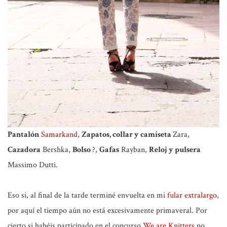
Pantalón
Samarkand
,
Zapatos, collar y camiseta
Zara,
Cazadora
Bershka,
Bolso
?,
Gafas
Rayban,
Reloj y pulsera
Massimo Dutti.
Eso si, al final de la tarde terminé envuelta en mi
fular extralargo
,
por aquí el tiempo aún no está excesivamente primaveral. Por
cierto si habéis participado en el concurso
We are Knitters
no