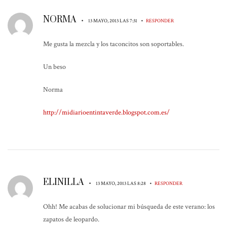
NORMA
•
•
13 MAYO, 2013 LAS 7:31
RESPONDER
Me gusta la mezcla y los taconcitos son soportables.
Un beso
Norma
http://midiarioentintaverde.blogspot.com.es/
ELINILLA
•
•
13 MAYO, 2013 LAS 8:28
RESPONDER
Ohh! Me acabas de solucionar mi búsqueda de este verano: los
zapatos de leopardo.