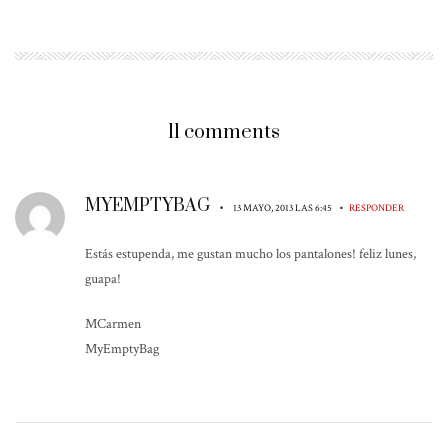
11 comments
MYEMPTYBAG
•
•
13 MAYO, 2013 LAS 6:45
RESPONDER
Estás estupenda, me gustan mucho los pantalones! feliz lunes,
guapa!
MCarmen
MyEmptyBag