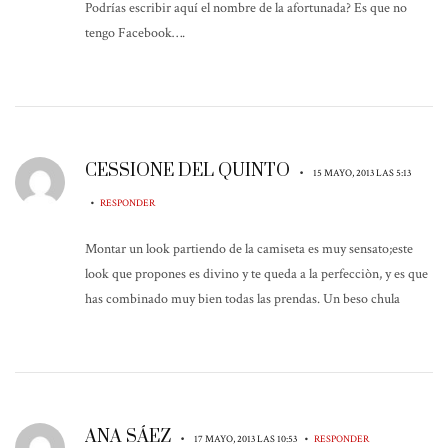
Podrías escribir aquí el nombre de la afortunada? Es que no
tengo Facebook….
CESSIONE DEL QUINTO
•
15 MAYO, 2013 LAS 5:13
•
RESPONDER
Montar un look partiendo de la camiseta es muy sensato;este
look que propones es divino y te queda a la perfecciòn, y es que
has combinado muy bien todas las prendas. Un beso chula
ANA SÁEZ
•
•
17 MAYO, 2013 LAS 10:53
RESPONDER