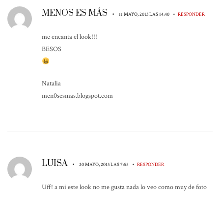
MENOS ES MÁS
•
•
11 MAYO, 2013 LAS 14:40
RESPONDER
me encanta el look!!!
BESOS
Natalia
men0sesmas.blogspot.com
LUISA
•
•
20 MAYO, 2013 LAS 7:55
RESPONDER
Uff! a mi este look no me gusta nada lo veo como muy de foto