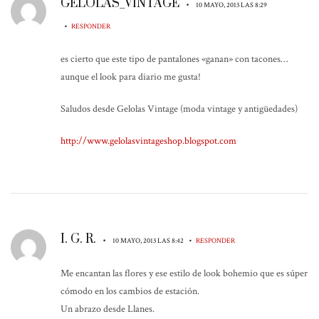
GELOLAS_VINTAGE
•
10 MAYO, 2013 LAS 8:29
•
RESPONDER
es cierto que este tipo de pantalones «ganan» con tacones…
aunque el look para diario me gusta!
Saludos desde Gelolas Vintage (moda vintage y antigüedades)
http://www.gelolasvintageshop.blogspot.com
I. G. R.
•
•
10 MAYO, 2013 LAS 8:42
RESPONDER
Me encantan las flores y ese estilo de look bohemio que es súper
cómodo en los cambios de estación.
Un abrazo desde Llanes.