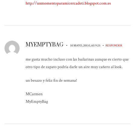
http://unmomentoparamicercadeti.blogspot.com.es
MYEMPTYBAG
•
•
10 MAYO, 2013 LAS 9:25
RESPONDER
me gusta mucho incluso con las bailarinas aunque es cierto que
otro tipo de zapato podría darle un aire muy cañero al look.
un besazo y feliz fin de semana!
MCarmen
MyEmptyBag