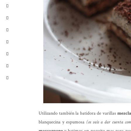
Utilizando también la batidora de varillas
mezcla
blanquecina y espumosa
(os vais a dar cuenta co
mascarpone
y batimos un poquito mas para que