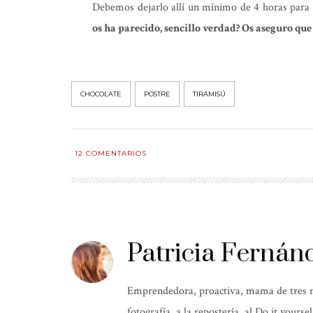
Debemos dejarlo allí un mínimo de 4 horas para q
os ha parecido, sencillo verdad? Os aseguro que 
CHOCOLATE
POSTRE
TIRAMISÚ
12
COMENTARIOS
Patricia Fernán
Emprendedora, proactiva, mama de tres niñ
fotografía, a la repostería, al Do it yours