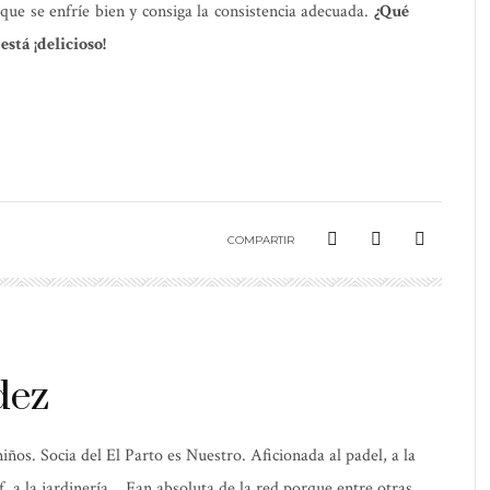
ue se enfríe bien y consiga la consistencia adecuada.
¿Qué
está ¡delicioso!
COMPARTIR
dez
os. Socia del El Parto es Nuestro. Aficionada al padel, a la
elf, a la jardinería… Fan absoluta de la red porque entre otras