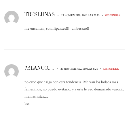
TRESLUNAS
•
•
19 NOVIEMBRE, 2010 LAS 22:12
RESPONDER
me encantan, son flipantes!!!! un besazo!!
?BLANCO.....
•
•
20 NOVIEMBRE, 2010 LAS 8:26
RESPONDER
no creo que caiga con esta tendencia. Me van los bolsos más
femeninos, no puedo evitarlo, y a este le veo demasiado varonil,
manías mías….
bss