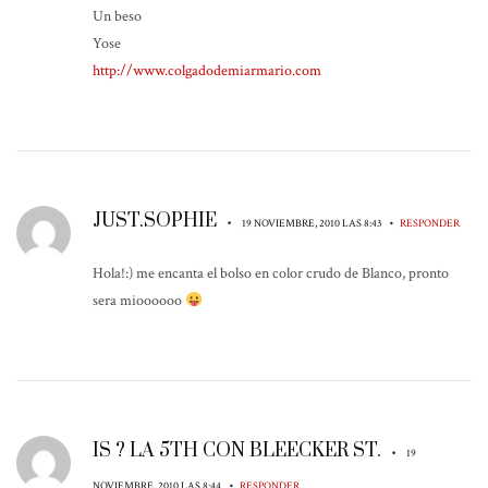
Un beso
Yose
http://www.colgadodemiarmario.com
JUST.SOPHIE
•
•
19 NOVIEMBRE, 2010 LAS 8:43
RESPONDER
Hola!:) me encanta el bolso en color crudo de Blanco, pronto
sera mioooooo
IS ? LA 5TH CON BLEECKER ST.
•
19
•
NOVIEMBRE, 2010 LAS 8:44
RESPONDER