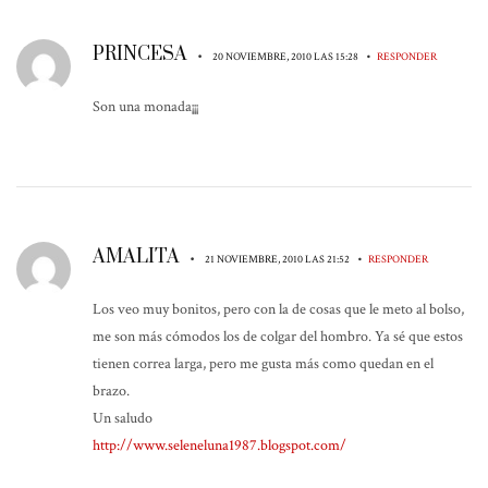
PRINCESA
•
•
20 NOVIEMBRE, 2010 LAS 15:28
RESPONDER
Son una monada¡¡¡
AMALITA
•
•
21 NOVIEMBRE, 2010 LAS 21:52
RESPONDER
Los veo muy bonitos, pero con la de cosas que le meto al bolso,
me son más cómodos los de colgar del hombro. Ya sé que estos
tienen correa larga, pero me gusta más como quedan en el
brazo.
Un saludo
http://www.seleneluna1987.blogspot.com/