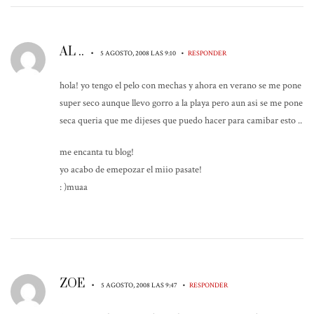
AL ..
•
•
5 AGOSTO, 2008 LAS 9:10
RESPONDER
hola! yo tengo el pelo con mechas y ahora en verano se me pone
super seco aunque llevo gorro a la playa pero aun asi se me pone
seca queria que me dijeses que puedo hacer para camibar esto ..
me encanta tu blog!
yo acabo de emepozar el miio pasate!
: )muaa
ZOE
•
•
5 AGOSTO, 2008 LAS 9:47
RESPONDER