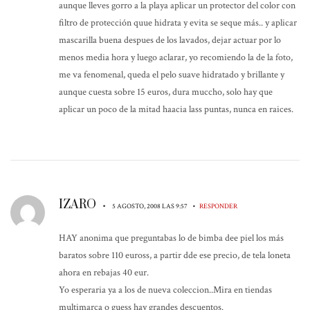
aunque lleves gorro a la playa aplicar un protector del color con
filtro de protección quue hidrata y evita se seque más.. y aplicar
mascarilla buena despues de los lavados, dejar actuar por lo
menos media hora y luego aclarar, yo recomiendo la de la foto,
me va fenomenal, queda el pelo suave hidratado y brillante y
aunque cuesta sobre 15 euros, dura muccho, solo hay que
aplicar un poco de la mitad haacia lass puntas, nunca en raices.
IZARO
•
•
5 AGOSTO, 2008 LAS 9:57
RESPONDER
HAY anonima que preguntabas lo de bimba dee piel los más
baratos sobre 110 euross, a partir dde ese precio, de tela loneta
ahora en rebajas 40 eur.
Yo esperaria ya a los de nueva coleccion..Mira en tiendas
multimarca o guess hay grandes descuentos.