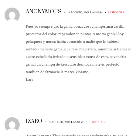
ANONYMOUS
•
•
5 AGOSTO, 2008 LAS 10:54
RESPONDER
Pues yo siempre uso la gama bonacure : champu ,mascarilla,
protector del color, reparador de puntas..y me va genial.Soy
peluquera y nunca habia conocido a nadie que le hubiese
sentado mal esta gama, que raro me parece, anonima si tienes el
cuero cabelludo irritado o sensible a causa de esto, te vendria
genial un champu de kersatase dermocalmate es perfecto,
tambien de farmacia la marca klorane.
Lara
IZARO
•
•
5 AGOSTO, 2008 LAS 10:59
RESPONDER
Airam la marca Thae se vende en pocas peluquerías, ya que la