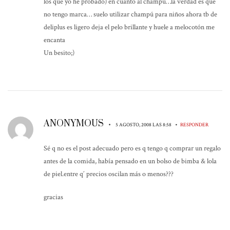
los que yo he probado) en cuanto al champú…la verdad es que
no tengo marca… suelo utilizar champú para niños ahora tb de
deliplus es ligero deja el pelo brillante y huele a melocotón me
encanta
Un besito;)
ANONYMOUS
•
•
5 AGOSTO, 2008 LAS 8:58
RESPONDER
Sé q no es el post adecuado pero es q tengo q comprar un regalo
antes de la comida, había pensado en un bolso de bimba & lola
de piel.entre q´ precios oscilan más o menos???
gracias