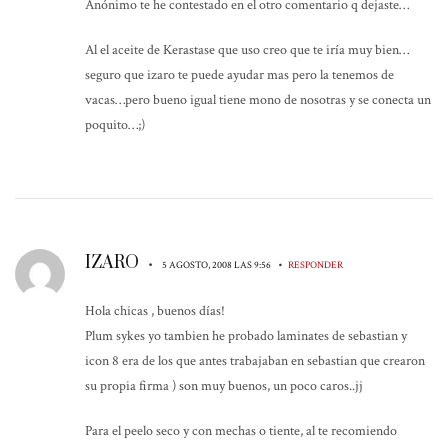
Anónimo te he contestado en el otro comentario q dejaste…
Al el aceite de Kerastase que uso creo que te iría muy bien…
seguro que izaro te puede ayudar mas pero la tenemos de
vacas…pero bueno igual tiene mono de nosotras y se conecta un
poquito…;)
IZARO
•
•
5 AGOSTO, 2008 LAS 9:56
RESPONDER
Hola chicas , buenos días!
Plum sykes yo tambien he probado laminates de sebastian y
icon 8 era de los que antes trabajaban en sebastian que crearon
su propia firma ) son muy buenos, un poco caros..jj
Para el peelo seco y con mechas o tiente, al te recomiendo