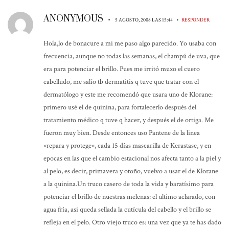
ANONYMOUS
•
•
5 AGOSTO, 2008 LAS 15:44
RESPONDER
Hola,lo de bonacure a mi me paso algo parecido. Yo usaba con
frecuencia, aunque no todas las semanas, el champú de uva, que
era para potenciar el brillo. Pues me irritó muxo el cuero
cabelludo, me salío tb dermatitis q tuve que tratar con el
dermatólogo y este me recomendó que usara uno de Klorane:
primero usé el de quinina, para fortalecerlo después del
tratamiento médico q tuve q hacer, y después el de ortiga. Me
fueron muy bien. Desde entonces uso Pantene de la linea
«repara y protege», cada 15 días mascarilla de Kerastase, y en
epocas en las que el cambio estacional nos afecta tanto a la piel y
al pelo, es decir, primavera y otoño, vuelvo a usar el de Klorane
a la quinina.Un truco casero de toda la vida y baratísimo para
potenciar el brillo de nuestras melenas: el ultimo aclarado, con
agua fría, asi queda sellada la cutícula del cabello y el brillo se
refleja en el pelo. Otro viejo truco es: una vez que ya te has dado