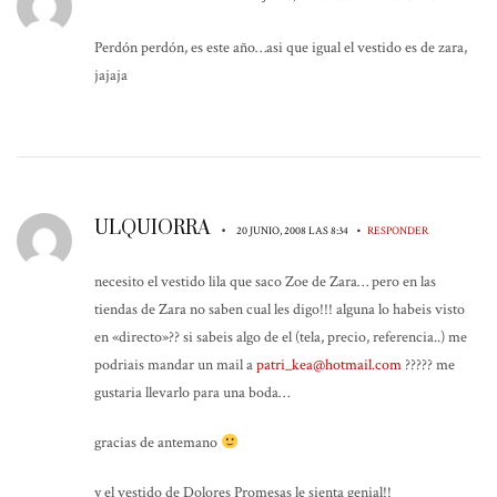
Perdón perdón, es este año…asi que igual el vestido es de zara,
jajaja
ULQUIORRA
•
•
20 JUNIO, 2008 LAS 8:34
RESPONDER
necesito el vestido lila que saco Zoe de Zara… pero en las
tiendas de Zara no saben cual les digo!!! alguna lo habeis visto
en «directo»?? si sabeis algo de el (tela, precio, referencia..) me
podriais mandar un mail a
patri_kea@hotmail.com
????? me
gustaria llevarlo para una boda…
gracias de antemano
y el vestido de Dolores Promesas le sienta genial!!