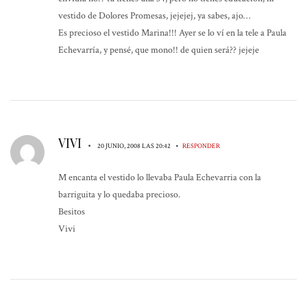
vestido de Dolores Promesas, jejejej, ya sabes, ajo…
Es precioso el vestido Marina!!! Ayer se lo ví en la tele a Paula
Echevarría, y pensé, que mono!! de quien será?? jejeje
VIVI
•
•
20 JUNIO, 2008 LAS 20:42
RESPONDER
M encanta el vestido lo llevaba Paula Echevarria con la
barriguita y lo quedaba precioso.
Besitos
Vivi