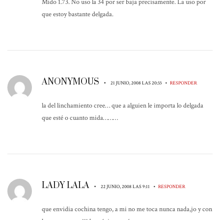
Mido 1.73. No uso la 34 por ser baja precisamente. La uso por
que estoy bastante delgada.
ANONYMOUS
•
•
21 JUNIO, 2008 LAS 20:33
RESPONDER
la del linchamiento cree… que a alguien le importa lo delgada
que esté o cuanto mida………
LADY LALA
•
•
22 JUNIO, 2008 LAS 9:11
RESPONDER
que envidia cochina tengo, a mi no me toca nunca nada,jo y con