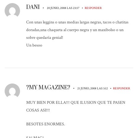
DANI
•
•
20 JUNIO, 2008 LAS 23:57
RESPONDER
Con unas leggins o unas medias largas negras, tacos o chatitas
doradas,una chaqueta al cuerpo negra y un maxibolso o un
sobre quedaría genial!
Un besoo
?MY MAGAZINE?
•
•
21 JUNIO, 2008 LAS 3:12
RESPONDER
MUY BIEN POR ELLA!!! QUE ILUSION QUE TE PASEN
COSAS ASI!!!
BESOTES ENORMES.
SA! MAG!