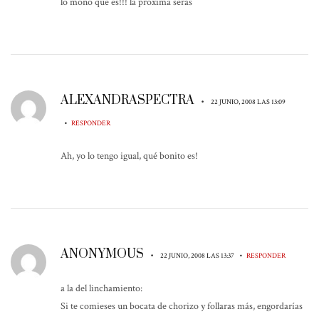
lo mono que es!!! la próxima serás
ALEXANDRASPECTRA
•
22 JUNIO, 2008 LAS 13:09
•
RESPONDER
Ah, yo lo tengo igual, qué bonito es!
ANONYMOUS
•
•
22 JUNIO, 2008 LAS 13:37
RESPONDER
a la del linchamiento:
Si te comieses un bocata de chorizo y follaras más, engordarías