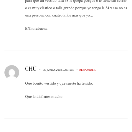
para que un vestido talla 38 le quepa porque o le tiene sin cerrar
o es muy elástico o talla grande porque yo tengo la 34 y esa no es
una persona con cuatro kilos más que yo…
ENhorabuena
CHÚ
•
•
20 JUNIO, 2008 LAS 16:19
RESPONDER
Que bonito vestido y que suerte ha tenido.
Que lo disfrutes mucho!