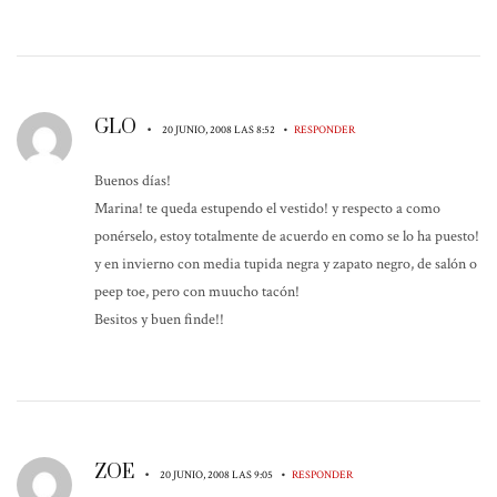
GLO
•
•
20 JUNIO, 2008 LAS 8:52
RESPONDER
Buenos días!
Marina! te queda estupendo el vestido! y respecto a como
ponérselo, estoy totalmente de acuerdo en como se lo ha puesto!
y en invierno con media tupida negra y zapato negro, de salón o
peep toe, pero con muucho tacón!
Besitos y buen finde!!
ZOE
•
•
20 JUNIO, 2008 LAS 9:05
RESPONDER