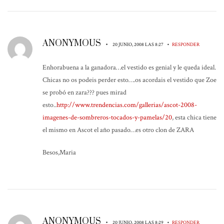
ANONYMOUS
•
•
20 JUNIO, 2008 LAS 8:27
RESPONDER
Enhorabuena a la ganadora…el vestido es genial y le queda ideal.
Chicas no os podeis perder esto….os acordais el vestido que Zoe
se probó en zara??? pues mirad
esto..
http://www.trendencias.com/gallerias/ascot-2008-
imagenes-de-sombreros-tocados-y-pamelas/20
, esta chica tiene
el mismo en Ascot el año pasado…es otro clon de ZARA
Besos,Maria
ANONYMOUS
•
•
20 JUNIO, 2008 LAS 8:29
RESPONDER