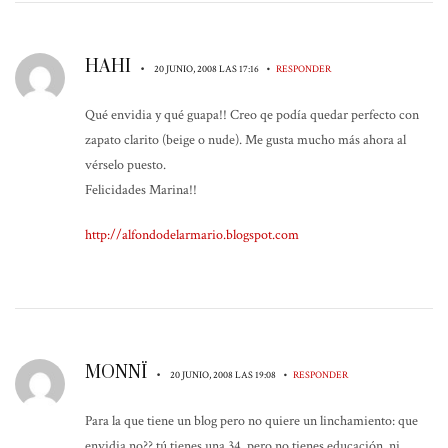
HAHI
•
•
20 JUNIO, 2008 LAS 17:16
RESPONDER
Qué envidia y qué guapa!! Creo qe podía quedar perfecto con
zapato clarito (beige o nude). Me gusta mucho más ahora al
vérselo puesto.
Felicidades Marina!!
http://alfondodelarmario.blogspot.com
MONNÏ
•
•
20 JUNIO, 2008 LAS 19:08
RESPONDER
Para la que tiene un blog pero no quiere un linchamiento: que
envidia no?? tú tienes una 34, pero no tienes educación, ni