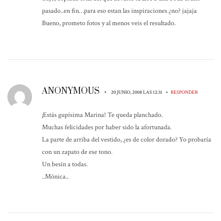
pasado..en fin…para eso estan las inspiraciones ¿no? jajaja
Bueno, prometo fotos y al menos veis el resultado.
ANONYMOUS
•
•
20 JUNIO, 2008 LAS 12:31
RESPONDER
¡Estás gupísima Marina! Te queda planchado.
Muchas felicidades por haber sido la afortunada.
La parte de arriba del vestido, ¿es de color dorado? Yo probaría
con un zapato de ese tono.
Un besín a todas.
..Mónica..