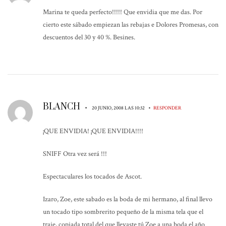
Marina te queda perfecto!!!!! Que envidia que me das. Por
cierto este sábado empiezan las rebajas e Dolores Promesas, con
descuentos del 30 y 40 %. Besines.
BLANCH
•
•
20 JUNIO, 2008 LAS 10:32
RESPONDER
¡QUE ENVIDIA! ¡QUE ENVIDIA!!!!
SNIFF Otra vez será !!!
Espectaculares los tocados de Ascot.
Izaro, Zoe, este sabado es la boda de mi hermano, al final llevo
un tocado tipo sombrerito pequeño de la misma tela que el
traje, copiada total del que llevaste tú Zoe a una boda el año