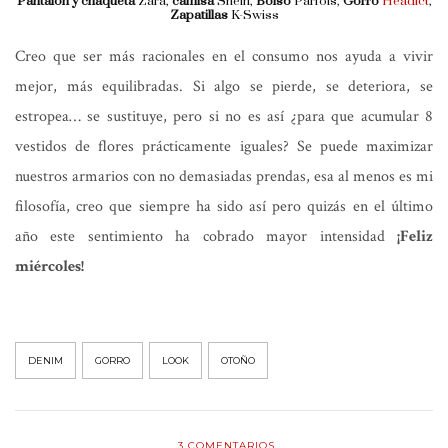
Pantalón y chaqueta
Zara,
camisa
Shein,
Bolso
Parföis,
Gorro
Headict
,
Zapatillas
K-Swiss
Creo que ser más racionales en el consumo nos ayuda a vivir
mejor, más equilibradas. Si algo se pierde, se deteriora, se
estropea… se sustituye, pero si no es así ¿para que acumular 8
vestidos de flores prácticamente iguales? Se puede maximizar
nuestros armarios con no demasiadas prendas, esa al menos es mi
filosofía, creo que siempre ha sido así pero quizás en el último
año este sentimiento ha cobrado mayor intensidad
¡Feliz
miércoles!
DENIM
GORRO
LOOK
OTOÑO
3
COMENTARIOS