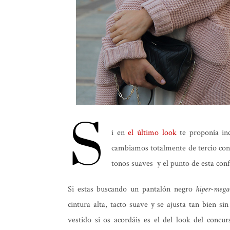
S
i en
el último look
te proponía inc
cambiamos totalmente de tercio con
tonos suaves y el punto de esta con
Si estas buscando un pantalón negro
hiper-meg
cintura alta, tacto suave y se ajusta tan bien s
vestido si os acordáis es el del look del concu