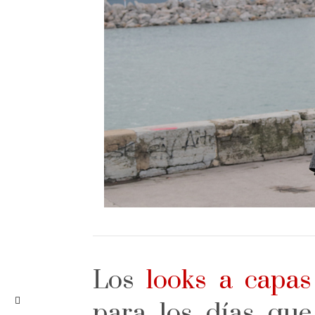
Los
looks a capas
para los días qu