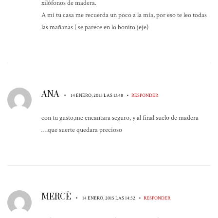
xilófonos de madera.
A mí tu casa me recuerda un poco a la mía, por eso te leo todas
las mañanas ( se parece en lo bonito jeje)
ANA
•
•
14 ENERO, 2015 LAS 13:48
RESPONDER
con tu gusto,me encantara seguro, y al final suelo de madera
….que suerte quedara precioso
MERCÈ
•
•
14 ENERO, 2015 LAS 14:52
RESPONDER