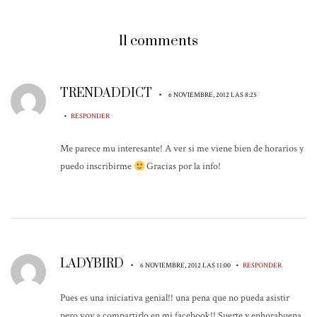
11 comments
TRENDADDICT
•
6 NOVIEMBRE, 2012 LAS 8:25
•
RESPONDER
Me parece mu interesante! A ver si me viene bien de horarios y
puedo inscribirme
Gracias por la info!
LADYBIRD
•
•
6 NOVIEMBRE, 2012 LAS 11:00
RESPONDER
Pues es una iniciativa genial!! una pena que no pueda asistir
pero voy a compartirlo en mi facebook!! Suerte y enhorabuena