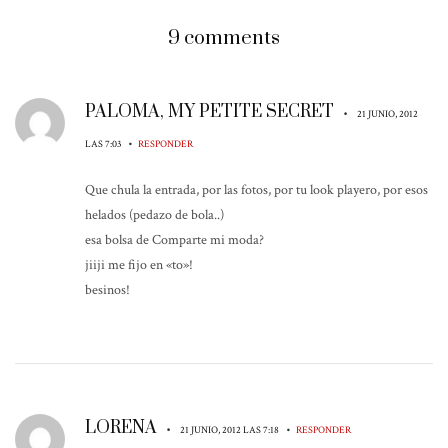
9 comments
PALOMA, MY PETITE SECRET
•
21 JUNIO, 2012
•
LAS 7:03
RESPONDER
Que chula la entrada, por las fotos, por tu look playero, por esos
helados (pedazo de bola..)
esa bolsa de Comparte mi moda?
jiiji me fijo en «to»!
besinos!
LORENA
•
•
21 JUNIO, 2012 LAS 7:18
RESPONDER