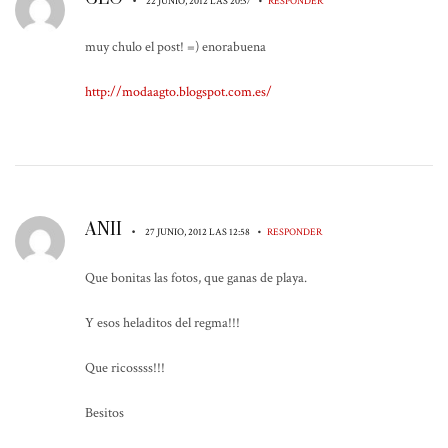
22 JUNIO, 2012 LAS 20:37
RESPONDER
muy chulo el post! =) enorabuena
http://modaagto.blogspot.com.es/
ANII
•
•
27 JUNIO, 2012 LAS 12:58
RESPONDER
Que bonitas las fotos, que ganas de playa.
Y esos heladitos del regma!!!
Que ricossss!!!
Besitos