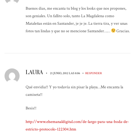
Buenos dias, me encanta tu blog y los looks que nos propones,
son geniales. Un fallito solo, tanto La Magdalena como
Mataleñas están en Santander, je je je. La tierra tira, y ver unas
fotos tan lindas y que no se mencione Santander……
Gracias.
LAURA
•
•
21 JUNIO, 2012 LAS 8:06
RESPONDER
Qué envidia!! Y yo todavía sin pisar la playa…Me encanta la
camiseta!!
Besis!!
http://www.elsemanaldigital.com/de-largo-para-una-boda-de-
estricto-protocolo-122304.htm