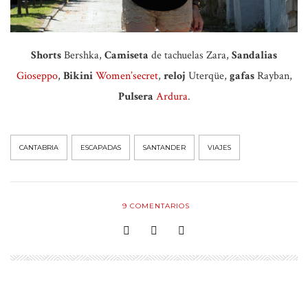
Shorts
Bershka,
Camiseta
de tachuelas Zara,
Sandalias
Gioseppo
,
Bikini
Women’secret
,
reloj
Uterqüe,
gafas
Rayban,
Pulsera
Ardura
.
CANTABRIA
ESCAPADAS
SANTANDER
VIAJES
9
COMENTARIOS