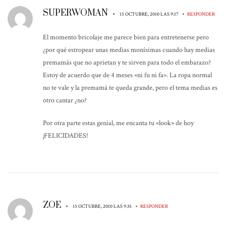
SUPERWOMAN
•
•
15 OCTUBRE, 2010 LAS 9:17
RESPONDER
El momento bricolaje me parece bien para entretenerse pero
¿por qué estropear unas medias monísimas cuando hay medias
premamás que no aprietan y te sirven para todo el embarazo?
Estoy de acuerdo que de 4 meses «ni fu ni fa». La ropa normal
no te vale y la premamá te queda grande, pero el tema medias es
otro cantar ¿no?
Por otra parte estas genial, me encanta tu «look» de hoy
¡FELICIDADES!
ZOE
•
•
15 OCTUBRE, 2010 LAS 9:35
RESPONDER