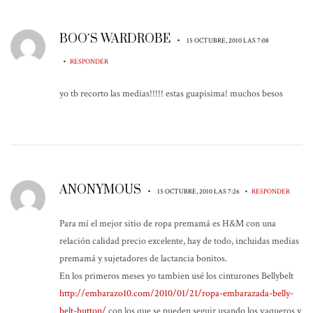
BOO´S WARDROBE
•
15 OCTUBRE, 2010 LAS 7:08
•
RESPONDER
yo tb recorto las medias!!!!! estas guapisima! muchos besos
ANONYMOUS
•
•
15 OCTUBRE, 2010 LAS 7:26
RESPONDER
Para mí el mejor sitio de ropa premamá es H&M con una
relación calidad precio excelente, hay de todo, incluidas medias
premamá y sujetadores de lactancia bonitos.
En los primeros meses yo tambien usé los cinturones Bellybelt
http://embarazo10.com/2010/01/21/ropa-embarazada-belly-
belt-button/
con los que se pueden seguir usando los vaqueros y