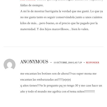
faldas de siempre.
A mí lo de mostrar barriguita la verdad que me gustó. Lo que ya
no me gusta tanto es seguir conservándola junto a unos cuántos
kilos de más… pero bueno, es el precio que he pagado por la
maternidad. Y dos hijos maravillosos… bien lo valen.
ANONYMOUS
•
•
15 OCTUBRE, 2010 LAS 7:29
RESPONDER
me encantan los botines son de ahora!!!vas super mona me
encantan las embarazadas asi!!!!!jejejej
q años tienes???te lo pregunto pq yo tengo 30 y me case hace un
año y todo el mundo me agobia con el tema niños!!!!!!!!!!!