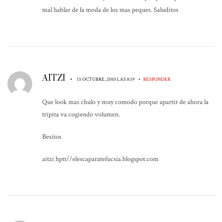
mal hablar de la moda de los mas peques. Saluditos
AITZI
•
•
15 OCTUBRE, 2010 LAS 8:19
RESPONDER
Que look mas chulo y muy comodo porque apartir de ahora la
tripita va cogiendo volumen.
Besitos
aitzi hptt//elescaparatefucsia.blogspot.com