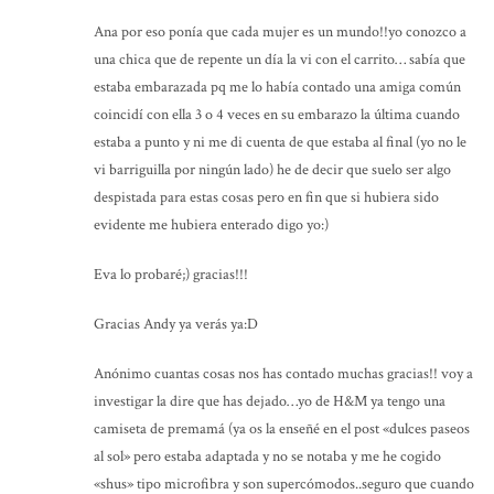
Ana por eso ponía que cada mujer es un mundo!!yo conozco a
una chica que de repente un día la vi con el carrito… sabía que
estaba embarazada pq me lo había contado una amiga común
coincidí con ella 3 o 4 veces en su embarazo la última cuando
estaba a punto y ni me di cuenta de que estaba al final (yo no le
vi barriguilla por ningún lado) he de decir que suelo ser algo
despistada para estas cosas pero en fin que si hubiera sido
evidente me hubiera enterado digo yo:)
Eva lo probaré;) gracias!!!
Gracias Andy ya verás ya:D
Anónimo cuantas cosas nos has contado muchas gracias!! voy a
investigar la dire que has dejado…yo de H&M ya tengo una
camiseta de premamá (ya os la enseñé en el post «dulces paseos
al sol» pero estaba adaptada y no se notaba y me he cogido
«shus» tipo microfibra y son supercómodos..seguro que cuando