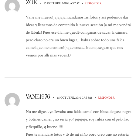
ZOE
•
•
15 OCTUBRE, 2010 LAS 7:57
RESPONDER
Vane me muero!jajajaja mandanos las fotos y así podemos dar
ideas y llenamos de contenido la nueva sección (a mi me vendrá
de fábula) Pues ese día me quedé con ganas de sacar la cámara
pero claro no era un buen lugar… había sobre todo una falda
camel que me enamoró:) que cosas…bueno, seguro que nos
vemos por allí mas veces:D
VANE1976
•
•
15 OCTUBRE, 2010 LAS 8:15
RESPONDER
No me digas!, yo llevaba una falda camel con blusa de gasa negra
y botines camel, ¿no sería yo? jejejeje, soy rubia con el pelo liso
y flequillo, q bueno!!!!!
Pues te mandaré fotos y tb de mi niño porq creo que no estaria