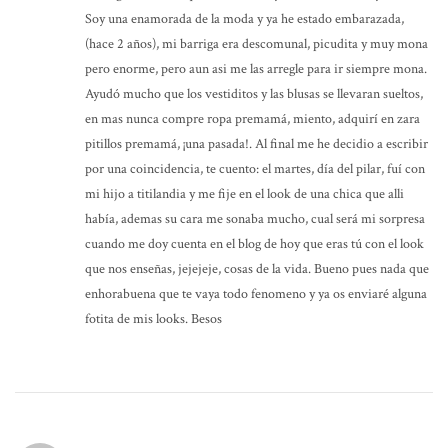
Soy una enamorada de la moda y ya he estado embarazada,
(hace 2 años), mi barriga era descomunal, picudita y muy mona
pero enorme, pero aun asi me las arregle para ir siempre mona.
Ayudó mucho que los vestiditos y las blusas se llevaran sueltos,
en mas nunca compre ropa premamá, miento, adquirí en zara
pitillos premamá, ¡una pasada!. Al final me he decidio a escribir
por una coincidencia, te cuento: el martes, día del pilar, fuí con
mi hijo a titilandia y me fije en el look de una chica que alli
había, ademas su cara me sonaba mucho, cual será mi sorpresa
cuando me doy cuenta en el blog de hoy que eras tú con el look
que nos enseñas, jejejeje, cosas de la vida. Bueno pues nada que
enhorabuena que te vaya todo fenomeno y ya os enviaré alguna
fotita de mis looks. Besos