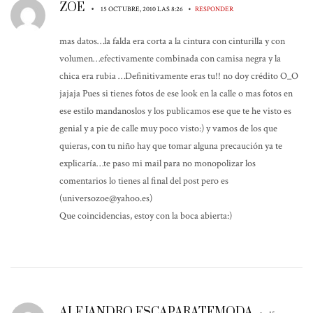
ZOE
•
•
15 OCTUBRE, 2010 LAS 8:26
RESPONDER
mas datos…la falda era corta a la cintura con cinturilla y con
volumen…efectivamente combinada con camisa negra y la
chica era rubia …Definitivamente eras tu!! no doy crédito O_O
jajaja Pues si tienes fotos de ese look en la calle o mas fotos en
ese estilo mandanoslos y los publicamos ese que te he visto es
genial y a pie de calle muy poco visto:) y vamos de los que
quieras, con tu niño hay que tomar alguna precaución ya te
explicaría…te paso mi mail para no monopolizar los
comentarios lo tienes al final del post pero es
(universozoe@yahoo.es)
Que coincidencias, estoy con la boca abierta:)
ALEJANDRO ESCAPARATEMODA
•