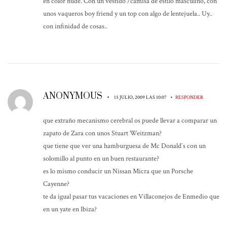
en color nude. Con un vestido /camisa de estilo masculino, con
unos vaqueros boy friend y un top con algo de lentejuela.. Uy..
con infinidad de cosas..
ANONYMOUS
•
•
15 JULIO, 2009 LAS 10:07
RESPONDER
que extraño mecanismo cerebral os puede llevar a comparar un
zapato de Zara con unos Stuart Weitzman?
que tiene que ver una hamburguesa de Mc Donald´s con un
solomillo al punto en un buen restaurante?
es lo mismo conducir un Nissan Micra que un Porsche
Cayenne?
te da igual pasar tus vacaciones en Villaconejos de Enmedio que
en un yate en Ibiza?