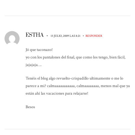
ESTHA
•
•
15 JULIO, 2009 LAS 8:21
RESPONDER
Jó que taconazo!
yo con los pantalones del final, que como los tengo, bien fácil,
jajajaja….
Tenéis el blog algo revuelto-crispadillo ultimamente o me lo
parece a mi? calmaaaaaaaaaaa, calmaaaaaaaa, menos mal que ya
están ahí las vacaciones para relajarse!
Besos