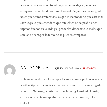
hacian daño y estos no todabia,pero no me digas que no es
comparar decir: los de zara me hacen daño pero estos no,igual
no es que seamos retorcidas las que lo leemos,si no que esta mal
escrito,yo lo que entendi es que esta chica no se probo unos
zapatos buenos en la vida y al probarlos descubrio lo malos que
son los de zara,por lo tanto no se pueden comparar
ANONYMOUS
•
•
15 JULIO, 2009 LAS 16:00
RESPONDER
yo le recomendaria a Laura que los usase con ropa lo mas corta
posible, tipo minishorts vaqueros con americana arremangada
(a lo Erin Wasson), vestidos con volumen,y lo más de lo más,
con mono -pantalon tipo harem y palabra de honor-(rollo
Chloè)…