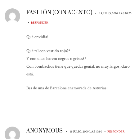
FASHIÓN (CON ACENTO)
•
15 JULIO, 2009 LAS 10:25
•
RESPONDER
Qué envidia!!
Qué tal con vestido rojo??
Y con unos harem negros o grises??
Con bombachos tiene que quedar genial, no muy largos, claro
está.
Bss de una de Barcelona enamorada de Asturias!
ANONYMOUS
•
•
15 JULIO, 2009 LAS 10:50
RESPONDER