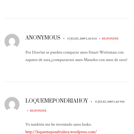
ANONYMOUS
•
•
15 JULIO, 2009 LAS 8:51
RESPONDER
Por Dios!no se pueden comparar unos Stuart Weitzman con
zapatos de zara,¿comparairais unos Manolos con unos de zara?
LOQUEMEPONDRIAHOY
•
15 JULIO, 2009 LAS 9:03
•
RESPONDER
Yo también me he inventado unos looks:
http://loquemepondriahoy.wordpress.com/