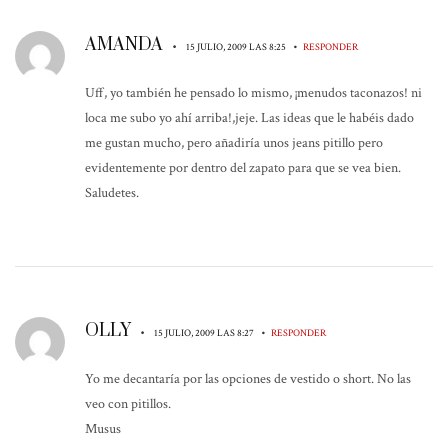
AMANDA
•
•
15 JULIO, 2009 LAS 8:25
RESPONDER
Uff, yo también he pensado lo mismo, ¡menudos taconazos! ni
loca me subo yo ahí arriba!,jeje. Las ideas que le habéis dado
me gustan mucho, pero añadiría unos jeans pitillo pero
evidentemente por dentro del zapato para que se vea bien.
Saludetes.
OLLY
•
•
15 JULIO, 2009 LAS 8:27
RESPONDER
Yo me decantaría por las opciones de vestido o short. No las
veo con pitillos.
Musus