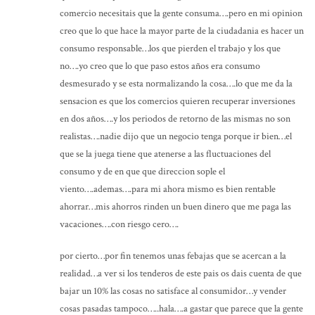
comercio necesitais que la gente consuma….pero en mi opinion
creo que lo que hace la mayor parte de la ciudadania es hacer un
consumo responsable…los que pierden el trabajo y los que
no….yo creo que lo que paso estos años era consumo
desmesurado y se esta normalizando la cosa….lo que me da la
sensacion es que los comercios quieren recuperar inversiones
en dos años….y los periodos de retorno de las mismas no son
realistas….nadie dijo que un negocio tenga porque ir bien…el
que se la juega tiene que atenerse a las fluctuaciones del
consumo y de en que que direccion sople el
viento….ademas….para mi ahora mismo es bien rentable
ahorrar…mis ahorros rinden un buen dinero que me paga las
vacaciones….con riesgo cero….
por cierto…por fin tenemos unas febajas que se acercan a la
realidad…a ver si los tenderos de este pais os dais cuenta de que
bajar un 10% las cosas no satisface al consumidor…y vender
cosas pasadas tampoco…..hala….a gastar que parece que la gente