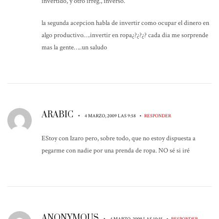
invertido, y otro irreg., inverso.
la segunda acepcion habla de invertir como ocupar el dinero en
algo productivo….invertir en ropa¿?¿?¿? cada dia me sorprende
mas la gente…..un saludo
ARABIC
•
•
4 MARZO, 2009 LAS 9:58
RESPONDER
EStoy con Izaro pero, sobre todo, que no estoy dispuesta a
pegarme con nadie por una prenda de ropa. NO sé si iré
ANONYMOUS
•
•
4 MARZO, 2009 LAS 10:35
RESPONDER