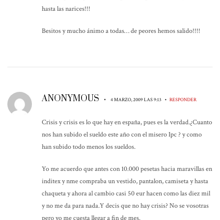
hasta las narices!!!
Besitos y mucho ánimo a todas… de peores hemos salido!!!!
ANONYMOUS
•
•
4 MARZO, 2009 LAS 9:13
RESPONDER
Crisis y crisis es lo que hay en españa, pues es la verdad.¿Cuanto
nos han subido el sueldo este año con el misero Ipc ? y como
han subido todo menos los sueldos.
Yo me acuerdo que antes con 10.000 pesetas hacia maravillas en
inditex y nme compraba un vestido, pantalon, camiseta y hasta
chaqueta y ahora al cambio casi 50 eur hacen como las diez mil
y no me da para nada.Y decis que no hay crisis? No se vosotras
pero yo me cuesta llegar a fin de mes.