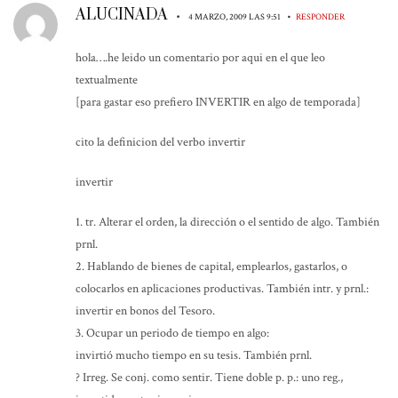
ALUCINADA
•
•
4 MARZO, 2009 LAS 9:51
RESPONDER
hola….he leido un comentario por aqui en el que leo
textualmente
[para gastar eso prefiero INVERTIR en algo de temporada]
cito la definicion del verbo invertir
invertir
1. tr. Alterar el orden, la dirección o el sentido de algo. También
prnl.
2. Hablando de bienes de capital, emplearlos, gastarlos, o
colocarlos en aplicaciones productivas. También intr. y prnl.:
invertir en bonos del Tesoro.
3. Ocupar un periodo de tiempo en algo:
invirtió mucho tiempo en su tesis. También prnl.
? Irreg. Se conj. como sentir. Tiene doble p. p.: uno reg.,