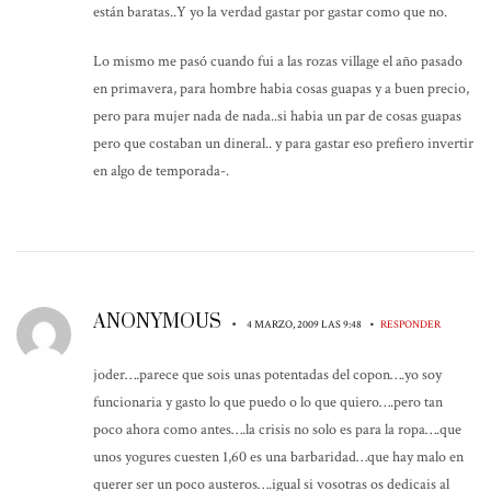
están baratas..Y yo la verdad gastar por gastar como que no.
Lo mismo me pasó cuando fui a las rozas village el año pasado
en primavera, para hombre habia cosas guapas y a buen precio,
pero para mujer nada de nada..si habia un par de cosas guapas
pero que costaban un dineral.. y para gastar eso prefiero invertir
en algo de temporada-.
ANONYMOUS
•
•
4 MARZO, 2009 LAS 9:48
RESPONDER
joder….parece que sois unas potentadas del copon….yo soy
funcionaria y gasto lo que puedo o lo que quiero….pero tan
poco ahora como antes….la crisis no solo es para la ropa….que
unos yogures cuesten 1,60 es una barbaridad…que hay malo en
querer ser un poco austeros….igual si vosotras os dedicais al