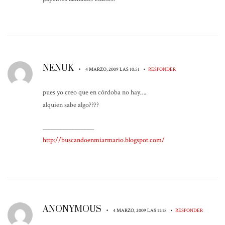
NENUK
•
•
4 MARZO, 2009 LAS 10:51
RESPONDER
pues yo creo que en córdoba no hay….
alquien sabe algo????
_________________
http://buscandoenmiarmario.blogspot.com/
ANONYMOUS
•
•
4 MARZO, 2009 LAS 11:18
RESPONDER