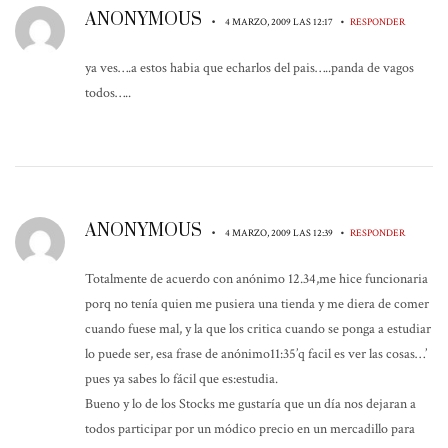
ANONYMOUS
•
•
4 MARZO, 2009 LAS 12:17
RESPONDER
ya ves….a estos habia que echarlos del pais…..panda de vagos
todos…..
ANONYMOUS
•
•
4 MARZO, 2009 LAS 12:39
RESPONDER
Totalmente de acuerdo con anónimo 12.34,me hice funcionaria
porq no tenía quien me pusiera una tienda y me diera de comer
cuando fuese mal, y la que los critica cuando se ponga a estudiar
lo puede ser, esa frase de anónimo11:35’q facil es ver las cosas…’
pues ya sabes lo fácil que es:estudia.
Bueno y lo de los Stocks me gustaría que un día nos dejaran a
todos participar por un módico precio en un mercadillo para