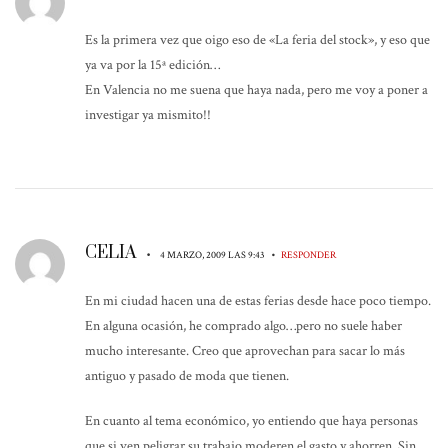
Es la primera vez que oigo eso de «La feria del stock», y eso que
ya va por la 15ª edición…
En Valencia no me suena que haya nada, pero me voy a poner a
investigar ya mismito!!
CELIA
•
•
4 MARZO, 2009 LAS 9:43
RESPONDER
En mi ciudad hacen una de estas ferias desde hace poco tiempo.
En alguna ocasión, he comprado algo…pero no suele haber
mucho interesante. Creo que aprovechan para sacar lo más
antiguo y pasado de moda que tienen.
En cuanto al tema económico, yo entiendo que haya personas
que si ven peligrar su trabajo moderen el gasto y ahorren. Sin