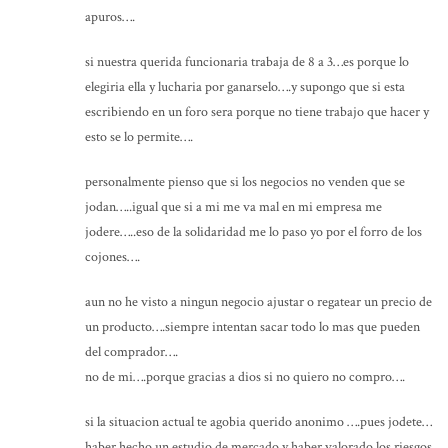
apuros….
si nuestra querida funcionaria trabaja de 8 a 3…es porque lo
elegiria ella y lucharia por ganarselo….y supongo que si esta
escribiendo en un foro sera porque no tiene trabajo que hacer y
esto se lo permite….
personalmente pienso que si los negocios no venden que se
jodan…..igual que si a mi me va mal en mi empresa me
jodere…..eso de la solidaridad me lo paso yo por el forro de los
cojones….
aun no he visto a ningun negocio ajustar o regatear un precio de
un producto….siempre intentan sacar todo lo mas que pueden
del comprador….
no de mi….porque gracias a dios si no quiero no compro….
si la situacion actual te agobia querido anonimo ….pues jodete…
haber hecho un estudio de mercado y haber valorado los riesgos