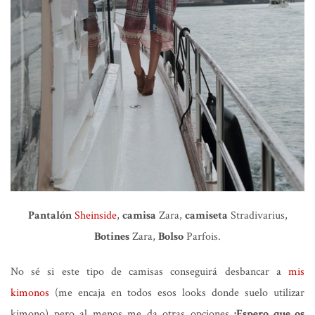
Pantalón
Sheinside
,
camisa
Zara,
camiseta
Stradivarius,
Botines
Zara,
Bolso
Parfois.
No sé si este tipo de camisas conseguirá desbancar a
mis
kimonos
(me encaja en todos esos looks donde suelo utilizar
kimono) pero al menos me da otras opciones
¡Espero que os