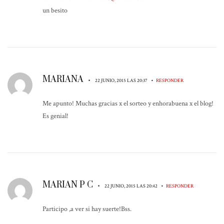
un besito
MARIANA
•
•
22 JUNIO, 2015 LAS 20:37
RESPONDER
Me apunto! Muchas gracias x el sorteo y enhorabuena x el blog!
Es genial!
MARIAN P C
•
•
22 JUNIO, 2015 LAS 20:42
RESPONDER
Participo ,a ver si hay suerte!Bss.