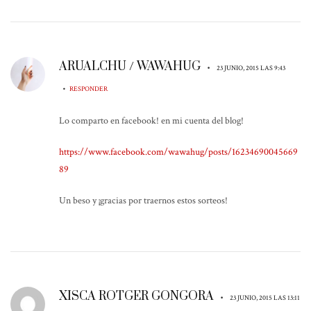
ARUALCHU / WAWAHUG
•
23 JUNIO, 2015 LAS 9:43
•
RESPONDER
Lo comparto en facebook! en mi cuenta del blog!
https://www.facebook.com/wawahug/posts/16234690045669
89
Un beso y ¡gracias por traernos estos sorteos!
XISCA ROTGER GONGORA
•
23 JUNIO, 2015 LAS 13:11