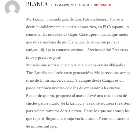
BLANCA
•
•
15 MARZO, 2015 LAS 16:39
RESPONDER
Martaaaaa… menuda guía de lujo, Patricia!jejeje… Iba yo a
decir, humildemente, que para comer rico, en El Campanu… y
comentar las novedad de Capin Cake…pero bueno, qué mejor
que una riosellana de pro (canguesa de adopción por sus
amigas…jiji) para contaros cosinas… Precioso sitio! Preciosas
fotos y precioso post!
Me salía una sonrisa cuando te leía lo de la «visita obligada a
Tito Bustillo en el cole en tu generación» Me parece que somos,
si no de la misma, cercanas… Y aunque desde Cangas es un
paseo, también nuestro cole iba de excursión a las cuevas…
Recuerdo que yo, propensa al mareo, llevé una caja entera de
chicles para evitarlo, de la farmacia (ya no sé siquiera si existen)
para veinte minutos de viaje tren…Entre los que me comí y los
que repartí, llegué con la caja vacía a casa… Y con un muermo
de impresión! jeje…