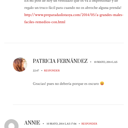
En mi post de hoy un vestidazo que os va a impresionar y de
regalo un truco fácil para cuando no os abroche alguna prenda!
http://www.preparadaslistasya.com/2014/05/a-grandes-males-
faciles-remedios-con.html
PATRICIA FERNÁNDEZ
•
10 MAYO, 2014 LAS
•
22:47
RESPONDER
Gracias! pues no debería porque es oscuro
ANNIE
•
•
10 MAYO, 2014 LAS 17:06
RESPONDER