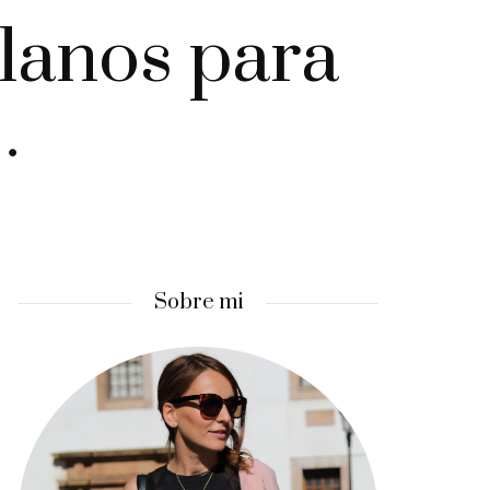
planos para
…
Sobre mi