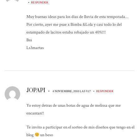
•
RESPONDER
Muy buenas ideas para los dias de lluvia de esta temporada…
Por cierto, ayer me psae x Bimba &Lola y casi todo lo del
estampado de lacitos estaba rebajado un 40%!!!
Bss
Ls3martas
JOPAPI
•
•
4 NOVIEMBRE, 2010 LAS 9:17
RESPONDER
Yo estoy detras de unas botas de agua de melissa que me
encantan!!
Te invito a participar en el sorteo de mis diseños que tengo en el
blog
un beso