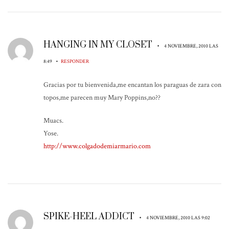
HANGING IN MY CLOSET
•
4 NOVIEMBRE, 2010 LAS
•
8:49
RESPONDER
Gracias por tu bienvenida,me encantan los paraguas de zara con
topos,me parecen muy Mary Poppins,no??
Muacs.
Yose.
http://www.colgadodemiarmario.com
SPIKE-HEEL ADDICT
•
4 NOVIEMBRE, 2010 LAS 9:02