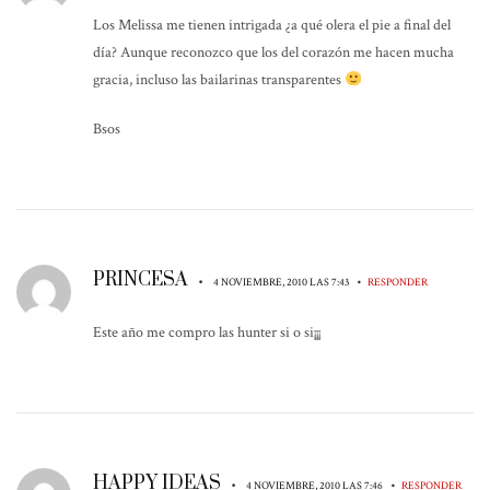
Los Melissa me tienen intrigada ¿a qué olera el pie a final del
día? Aunque reconozco que los del corazón me hacen mucha
gracia, incluso las bailarinas transparentes
Bsos
PRINCESA
•
•
4 NOVIEMBRE, 2010 LAS 7:43
RESPONDER
Este año me compro las hunter si o si¡¡¡
HAPPY IDEAS
•
•
4 NOVIEMBRE, 2010 LAS 7:46
RESPONDER