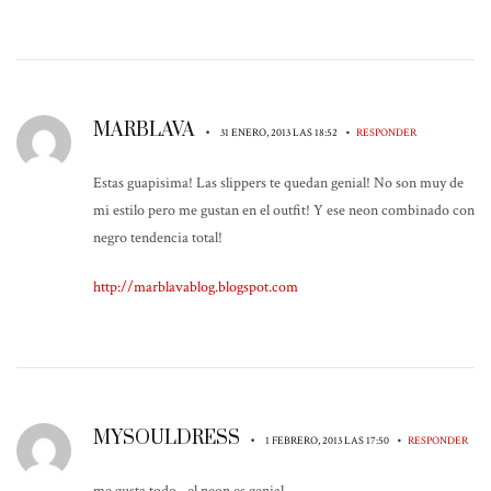
MARBLAVA
•
•
31 ENERO, 2013 LAS 18:52
RESPONDER
Estas guapisima! Las slippers te quedan genial! No son muy de
mi estilo pero me gustan en el outfit! Y ese neon combinado con
negro tendencia total!
http://marblavablog.blogspot.com
MYSOULDRESS
•
•
1 FEBRERO, 2013 LAS 17:50
RESPONDER
me gusta todo…el neon es genial