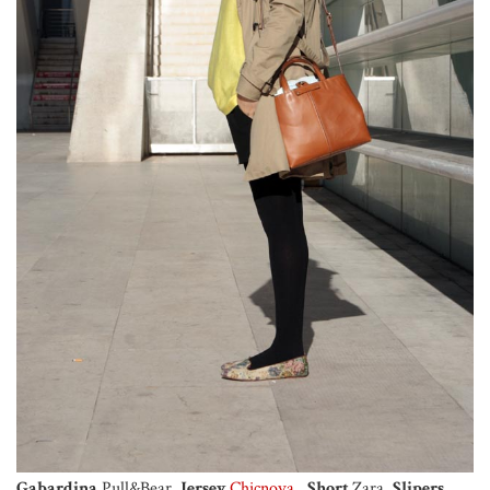
Gabardina
Pull&Bear,
Jersey
Chicnova
,
Short
Zara,
Slipers