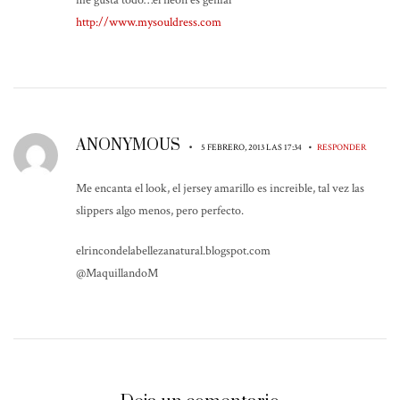
http://www.mysouldress.com
ANONYMOUS
•
•
5 FEBRERO, 2013 LAS 17:34
RESPONDER
Me encanta el look, el jersey amarillo es increible, tal vez las
slippers algo menos, pero perfecto.
elrincondelabellezanatural.blogspot.com
@MaquillandoM