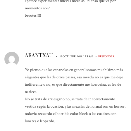
apetece experimentar nuevas mezclas…pienso que va por
momentos no??
besotes!!!!
ARANTXAU
•
•
13 OCTUBRE, 2011 LAS 8:15
RESPONDER
Yo pienso que las españolas en general somos muchísimo más
elegantes que las de otros países, esa mezcla no es que me deje
indiferente o no, es que directamente me horroriza, es fea de
narices.
No se trata de arriesgar o no, se trata de ir correctamente
vestida según la ocasión, y las mezclas de normal son un horror,
todavía recuerdo el horrible color block o los cuadros con
lunares o leopardo.