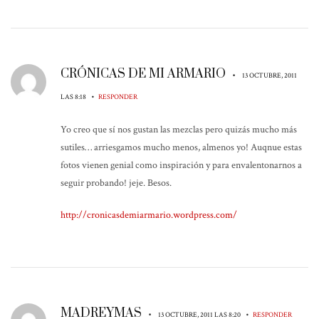
CRÓNICAS DE MI ARMARIO
•
13 OCTUBRE, 2011
•
LAS 8:18
RESPONDER
Yo creo que sí nos gustan las mezclas pero quizás mucho más
sutiles… arriesgamos mucho menos, almenos yo! Auqnue estas
fotos vienen genial como inspiración y para envalentonarnos a
seguir probando! jeje. Besos.
http://cronicasdemiarmario.wordpress.com/
MADREYMAS
•
•
13 OCTUBRE, 2011 LAS 8:20
RESPONDER