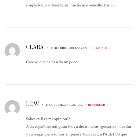
simple toque diferente, es mucho más sencillo. Bss Su.
CLARA
•
•
13 OCTUBRE, 2011 LAS 20:37
RESPONDER
Creo que se ha pasado un poco.
LOW
•
•
14 OCTUBRE, 2011 LAS 10:06
RESPONDER
Sabes cuál es mi opinión??
A las españolas nos gusta (voy a decir mejor «gustaría») mezclar
y arriesgar, pero somos en general todavía tan PALETOS que