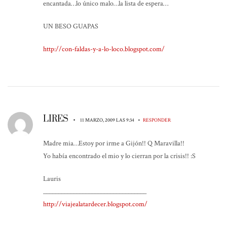
encantada…lo único malo…la lista de espera…
UN BESO GUAPAS
http://con-faldas-y-a-lo-loco.blogspot.com/
LIRES
•
•
11 MARZO, 2009 LAS 9:34
RESPONDER
Madre mia…Estoy por irme a Gijón!! Q Maravilla!!
Yo había encontrado el mio y lo cierran por la crisis!! :S
Lauris
__________________________________
http://viajealatardecer.blogspot.com/