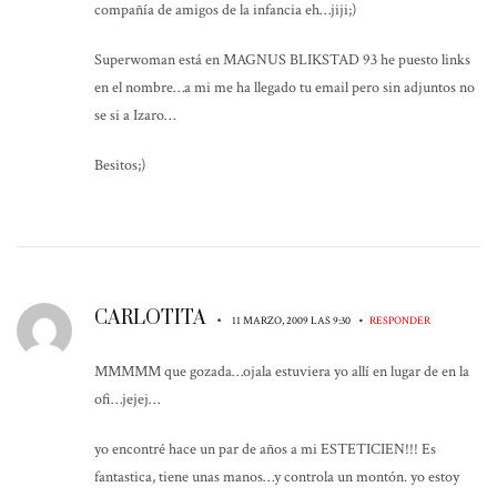
compañía de amigos de la infancia eh…jiji;)
Superwoman está en MAGNUS BLIKSTAD 93 he puesto links
en el nombre…a mi me ha llegado tu email pero sin adjuntos no
se si a Izaro…
Besitos;)
CARLOTITA
•
•
11 MARZO, 2009 LAS 9:30
RESPONDER
MMMMM que gozada…ojala estuviera yo allí en lugar de en la
ofi…jejej…
yo encontré hace un par de años a mi ESTETICIEN!!! Es
fantastica, tiene unas manos…y controla un montón. yo estoy