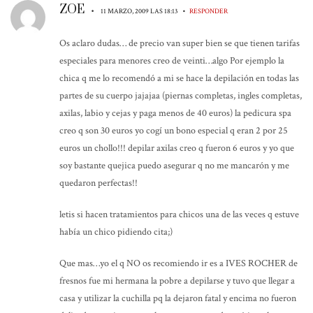
ZOE
•
•
11 MARZO, 2009 LAS 18:13
RESPONDER
Os aclaro dudas… de precio van super bien se que tienen tarifas
especiales para menores creo de veinti…algo Por ejemplo la
chica q me lo recomendó a mi se hace la depilación en todas las
partes de su cuerpo jajajaa (piernas completas, ingles completas,
axilas, labio y cejas y paga menos de 40 euros) la pedicura spa
creo q son 30 euros yo cogí un bono especial q eran 2 por 25
euros un chollo!!! depilar axilas creo q fueron 6 euros y yo que
soy bastante quejica puedo asegurar q no me mancarón y me
quedaron perfectas!!
letis si hacen tratamientos para chicos una de las veces q estuve
había un chico pidiendo cita;)
Que mas…yo el q NO os recomiendo ir es a IVES ROCHER de
fresnos fue mi hermana la pobre a depilarse y tuvo que llegar a
casa y utilizar la cuchilla pq la dejaron fatal y encima no fueron