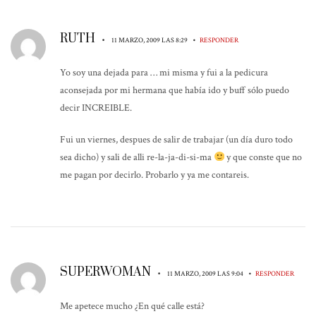
RUTH
•
•
11 MARZO, 2009 LAS 8:29
RESPONDER
Yo soy una dejada para … mi misma y fui a la pedicura
aconsejada por mi hermana que había ido y buff sólo puedo
decir INCREIBLE.
Fui un viernes, despues de salir de trabajar (un día duro todo
sea dicho) y sali de alli re-la-ja-di-si-ma
y que conste que no
me pagan por decirlo. Probarlo y ya me contareis.
SUPERWOMAN
•
•
11 MARZO, 2009 LAS 9:04
RESPONDER
Me apetece mucho ¿En qué calle está?