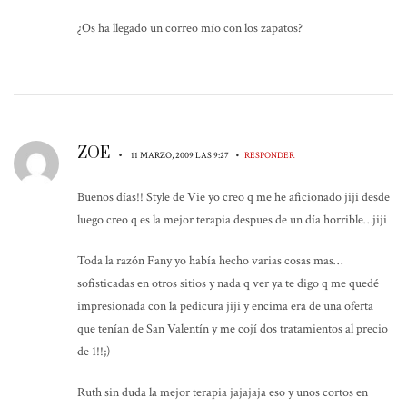
¿Os ha llegado un correo mío con los zapatos?
ZOE
•
•
11 MARZO, 2009 LAS 9:27
RESPONDER
Buenos días!! Style de Vie yo creo q me he aficionado jiji desde
luego creo q es la mejor terapia despues de un día horrible…jiji
Toda la razón Fany yo había hecho varias cosas mas…
sofisticadas en otros sitios y nada q ver ya te digo q me quedé
impresionada con la pedicura jiji y encima era de una oferta
que tenían de San Valentín y me cojí dos tratamientos al precio
de 1!!;)
Ruth sin duda la mejor terapia jajajaja eso y unos cortos en