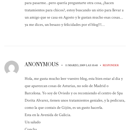
para pasarme…pero quería preguntarte otra cosa, ¿hacen
tratamientos para chicos?, estoy buscando un sitio para llevar a
un amigo que se casa en Agosto y le gustan mucho esas cosas…
ya me dices, un besazo y felicidades por el blog!!!…
ANONYMOUS
•
•
11 MARZO, 2009 LAS 10:48
RESPONDER
Hola, me gusta mucho leer vuestro blog, esta bien estar al dia y
que aparezcan cosas de Asturias, no solo de Madrid o
Barcelona. Yo soy de Oviedo y os recomiendo el centro de Spa
Dorita Alvarez, tienen unos tratamientos geniales, y la pedicura,
como la que contais de Gijón, es un gusto hacerla.
Esta en la Avenida de Galicia.
Un saludo
Concha