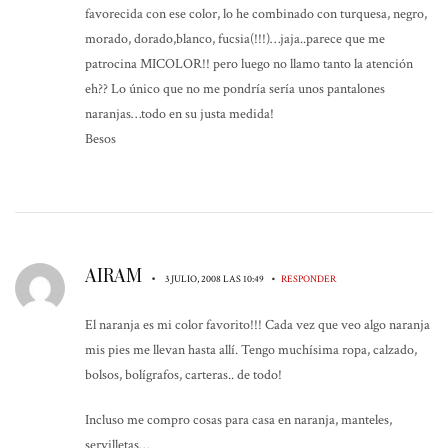
favorecida con ese color, lo he combinado con turquesa, negro,
morado, dorado,blanco, fucsia(!!!)…jaja..parece que me
patrocina MICOLOR!! pero luego no llamo tanto la atención
eh?? Lo único que no me pondría sería unos pantalones
naranjas…todo en su justa medida!
Besos
AIRAM
•
•
3 JULIO, 2008 LAS 10:49
RESPONDER
El naranja es mi color favorito!!! Cada vez que veo algo naranja
mis pies me llevan hasta allí. Tengo muchísima ropa, calzado,
bolsos, bolígrafos, carteras.. de todo!
Incluso me compro cosas para casa en naranja, manteles,
servilletas…