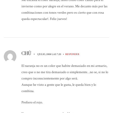
Me encanta el color naranja, tanto como color cálido para el
invierno como por alegre en el verano. Me decanto más por las
combinaciones con tonos verdes pero es cierto que con rosa
queda espectacular!. Feliz jueves!
CHÚ
•
•
3 JULIO, 2008 LAS 7:20
RESPONDER
El naranja no es un color que habite demasiado en mi armario,
creo que o no me tira demasiado o simplemente…no se, si no lo
compro inconscientemente por algo será.
Aunque he visto a gente que le gusta, le queda bien y lo
combina.
Prefiero el rojo.