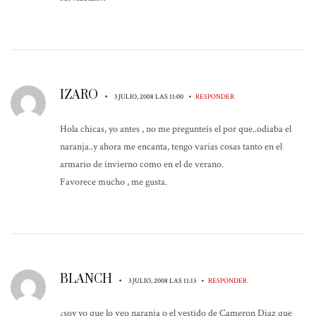
IZARO
•
•
3 JULIO, 2008 LAS 11:00
RESPONDER
Hola chicas, yo antes , no me pregunteís el por que..odiaba el
naranja..y ahora me encanta, tengo varias cosas tanto en el
armario de invierno como en el de verano.
Favorece mucho , me gusta.
BLANCH
•
•
3 JULIO, 2008 LAS 11:13
RESPONDER
¿soy yo que lo veo naranja o el vestido de Cameron Diaz que