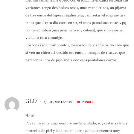
Definitivamente me quedo con el rosa, me encanta en todas sus
variantes, tengo dos bolsos rosas, unas manoletinas, un pijama
de tres euros del hiper megahortera, camisetas, el rosa me tira
tanto que el otro dia entre en str, vi unos pantalones rosas y pq
no me entraban (una pena pero soy culona), que sino esos se
vienen a casa conmigo.
Los looks son muy bonitos, menos los de los chicos, yo creo que
si veo un chico asi vestido me entra un ataque de risa…es que
parecen salidos de pijolandia con esos pantalones cortos.
GLO
•
•
3 JULIO, 2008 LAS 9:00
RESPONDER
Hola!!
Pues a mi el naranja siempre me ha gustado, soy castaña clara y
morenita de piel y he de reconocer que me encuentro muy