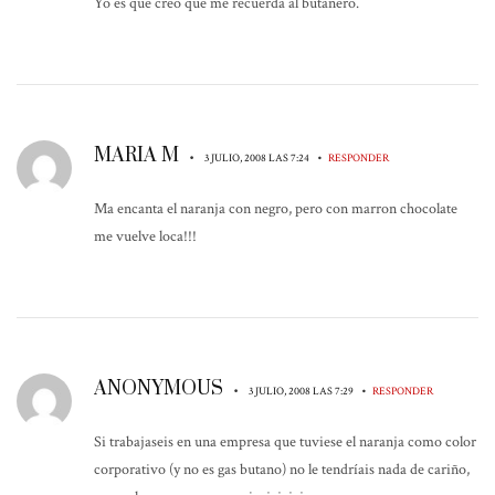
Yo es que creo que me recuerda al butanero.
MARIA M
•
•
3 JULIO, 2008 LAS 7:24
RESPONDER
Ma encanta el naranja con negro, pero con marron chocolate
me vuelve loca!!!
ANONYMOUS
•
•
3 JULIO, 2008 LAS 7:29
RESPONDER
Si trabajaseis en una empresa que tuviese el naranja como color
corporativo (y no es gas butano) no le tendríais nada de cariño,