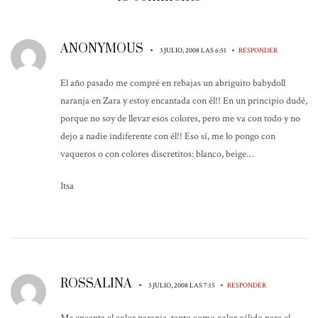
ANONYMOUS
•
•
3 JULIO, 2008 LAS 6:51
RESPONDER
El año pasado me compré en rebajas un abriguito babydoll
naranja en Zara y estoy encantada con él!! En un principio dudé,
porque no soy de llevar esos colores, pero me va con todo y no
dejo a nadie indiferente con él!! Eso sí, me lo pongo con
vaqueros o con colores discretitos: blanco, beige…
Itsa
ROSSALINA
•
•
3 JULIO, 2008 LAS 7:15
RESPONDER