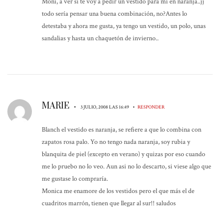
Moni, a ver si te voy a pedir un vestido para mí en naranja..jj
todo sería pensar una buena combinación, no?Antes lo
detestaba y ahora me gusta, ya tengo un vestido, un polo, unas
sandalias y hasta un chaquetón de invierno..
MARIE
•
•
3 JULIO, 2008 LAS 16:49
RESPONDER
Blanch el vestido es naranja, se refiere a que lo combina con
zapatos rosa palo. Yo no tengo nada naranja, soy rubia y
blanquita de piel (excepto en verano) y quizas por eso cuando
me lo pruebo no lo veo. Aun asi no lo descarto, si viese algo que
me gustase lo compraría.
Monica me enamore de los vestidos pero el que más el de
cuadritos marrón, tienen que llegar al sur!! saludos