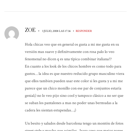
ZOE
•
•
3 JULIO, 2008 LAS 17:36
RESPONDER
Hola chicas veo que en general os gusta a mi me gusta en su
versión mas suave y definitvamente con rosa palo lo veo
fenomenal no dicen q es una típica combinar italiana??
En cuanto a los look de los chicos hombre es como todo para
gustos… la idea es que nuestro reducido grupo masculino viera
que ellos tambien pueden usar este color si les gusta y a mi me
parece que un chico monillo con ese par de conjuntos estaría
genial;) no lo veo pijo sino cool y tampoco clásico a no ser que
se suban los pantalones a mas no poder unas bermudas a la
cadera les sientan estupendas…;)
Un besito y saludos desde barcelona tengo un montón de fotos
street style y mucho que asimilar…Izaro creo que mejor pones