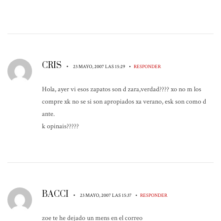
CRIS
•
•
23 MAYO, 2007 LAS 15:29
RESPONDER
Hola, ayer vi esos zapatos son d zara,verdad???? xo no m los
compre xk no se si son apropiados xa verano, esk son como d
ante.
k opinais?????
BACCI
•
•
23 MAYO, 2007 LAS 15:37
RESPONDER
zoe te he dejado un mens en el correo