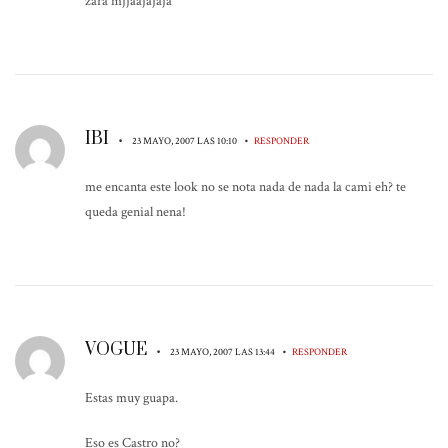
zara mjjaajajaja
IBI
•
•
23 MAYO, 2007 LAS 10:10
RESPONDER
me encanta este look no se nota nada de nada la cami eh? te
queda genial nena!
VOGUE
•
•
23 MAYO, 2007 LAS 13:44
RESPONDER
Estas muy guapa.
Eso es Castro no?