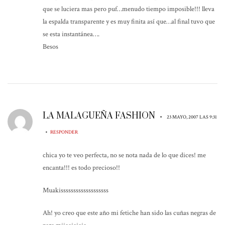
que se luciera mas pero puf…menudo tiempo imposible!!! lleva
la espalda transparente y es muy finita así que…al final tuvo que
se esta instantánea….
Besos
LA MALAGUEÑA FASHION
•
23 MAYO, 2007 LAS 9:31
•
RESPONDER
chica yo te veo perfecta, no se nota nada de lo que dices! me
encanta!!! es todo precioso!!
Muakisssssssssssssssssss
Ah! yo creo que este año mi fetiche han sido las cuñas negras de