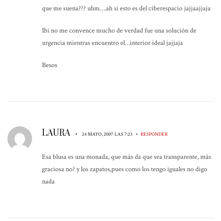
que me suena??? uhm….ah si esto es del ciberespacio jajjaajjaja
Ibi no me convence mucho de verdad fue una solución de
urgencia mientras encuentro el…interior ideal jajjaja
Besos
LAURA
•
•
24 MAYO, 2007 LAS 7:23
RESPONDER
Esa blusa es una monada, que más da que sea transparente, más
graciosa no? y los zapatos,pues como los tengo iguales no digo
nada