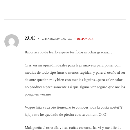
ZOE
•
•
23 MAYO, 2007 LAS 15:53
RESPONDER
Bacci acabo de leerlo espero tus fotos muchas gracias….
Cris: en mi opinión ideales para la primavera para poner con
medias de todo tipo (mas o menos tupidas) y para el otoño al ser
de ante quedan muy bien con medias leguins…pero calor calor
no producen precisamente así que alguna vez seguro que me los
pongo en verano
Vogue hija vaya ojo tienes…o te conoces toda la costa norte???
jajaja me he quedado de piedra con tu coment(O_O)
Malagueña el otro día vi tus cuñas en zara…las vi y me dije de