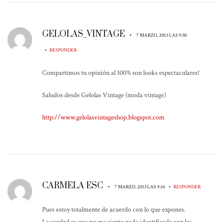
GELOLAS_VINTAGE
•
7 MARZO, 2013 LAS 9:30
•
RESPONDER
Compartimos tu opinión al 100% son looks espectaculares!
Saludos desde Gelolas Vintage (moda vintage)
http://www.gelolasvintageshop.blogspot.com
CARMELA ESC
•
•
7 MARZO, 2013 LAS 9:34
RESPONDER
Pues estoy totalmente de acuerdo con lo que expones.
La verdad es que no me siento nada identificada con las