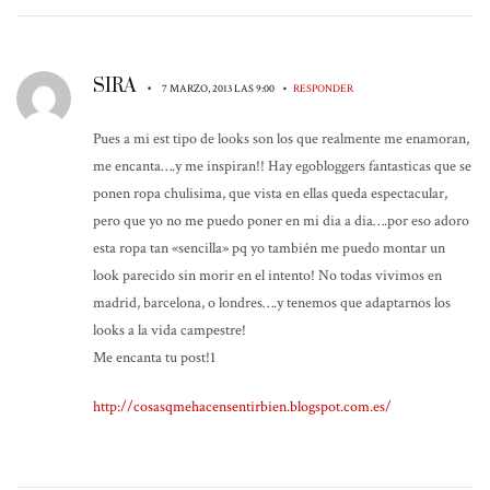
SIRA
•
•
7 MARZO, 2013 LAS 9:00
RESPONDER
Pues a mi est tipo de looks son los que realmente me enamoran,
me encanta….y me inspiran!! Hay egobloggers fantasticas que se
ponen ropa chulisima, que vista en ellas queda espectacular,
pero que yo no me puedo poner en mi dia a dia….por eso adoro
esta ropa tan «sencilla» pq yo también me puedo montar un
look parecido sin morir en el intento! No todas vivimos en
madrid, barcelona, o londres….y tenemos que adaptarnos los
looks a la vida campestre!
Me encanta tu post!1
http://cosasqmehacensentirbien.blogspot.com.es/