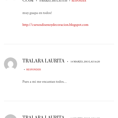
COM
•
•
8 MARZO, 2013 LAS 11:10
RESPONDER
muy guapa en todos!
http://cursosdisenoydecoracion.blogspot.com
TRALARA LAURITA
•
14 MARZO, 2013 LAS 16:20
•
RESPONDER
Pues a mi me encantan todos…
TRALARA LAURITA