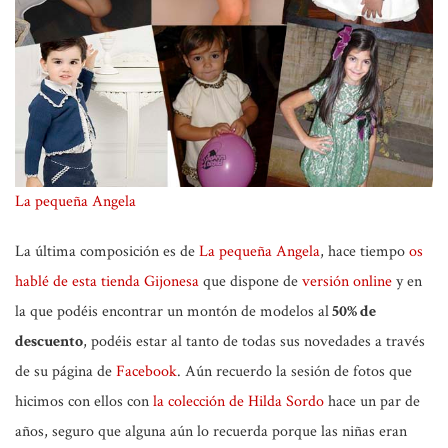
La pequeña Angela
La última composición es de
La pequeña Angela
, hace tiempo
os
hablé de esta tienda Gijonesa
que dispone de
versión online
y en
la que podéis encontrar un montón de modelos al
50% de
descuento
, podéis estar al tanto de todas sus novedades a través
de su página de
Facebook
. Aún recuerdo la sesión de fotos que
hicimos con ellos con
la colección de Hilda Sordo
hace un par de
años, seguro que alguna aún lo recuerda porque las niñas eran