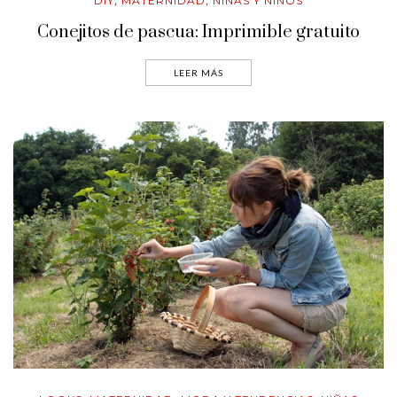
DIY
MATERNIDAD
NIÑAS Y NIÑOS
,
,
Conejitos de pascua: Imprimible gratuito
LEER MÁS