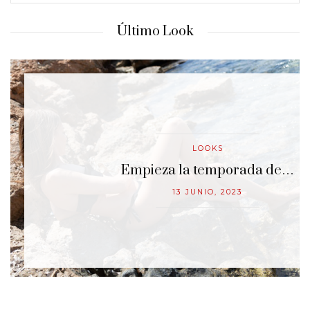
Último Look
LOOKS
…
Kimono más pantalones estilo…
25 MAYO, 2023