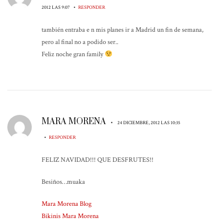
•
2012 LAS 9:07
RESPONDER
también entraba e n mis planes ir a Madrid un fin de semana,
pero al final no a podido ser..
Feliz noche gran family
MARA MORENA
•
24 DICIEMBRE, 2012 LAS 10:35
•
RESPONDER
FELIZ NAVIDAD!!! QUE DESFRUTES!!
Besiños…muaka
Mara Morena Blog
Bikinis Mara Morena