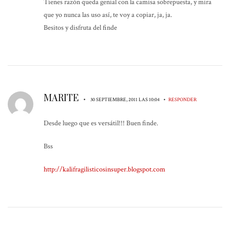
Tienes razón queda genial con la camisa sobrepuesta, y mira
que yo nunca las uso así, te voy a copiar, ja, ja.
Besitos y disfruta del finde
MARITE
•
•
30 SEPTIEMBRE, 2011 LAS 10:04
RESPONDER
Desde luego que es versátil!!! Buen finde.
Bss
http://kalifragilisticosinsuper.blogspot.com