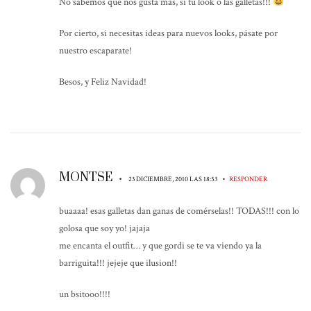
No sabemos qué nos gusta más, si tu look o las galletas!!!
Por cierto, si necesitas ideas para nuevos looks, pásate por
nuestro escaparate!
Besos, y Feliz Navidad!
MONTSE
•
•
23 DICIEMBRE, 2010 LAS 18:53
RESPONDER
buaaaa! esas galletas dan ganas de comérselas!! TODAS!!! con lo
golosa que soy yo! jajaja
me encanta el outfit… y que gordi se te va viendo ya la
barriguita!!! jejeje que ilusion!!
un bsitooo!!!!