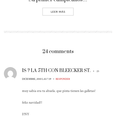
LEER MÁS
24 comments
IS ? LA 5TH CON BLEECKER ST.
•
23
•
DICIEMBRE, 2010 LAS 7:39
RESPONDER
muy sabia era tu abuela. que pinta tienen las galletas!
feliz navidad!!
I?NY