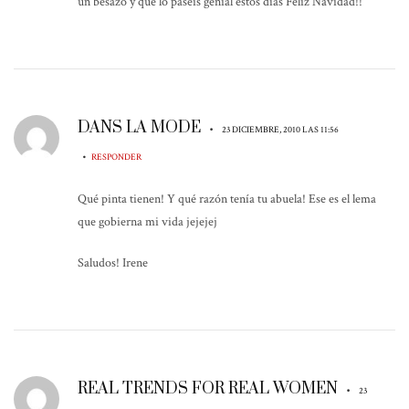
un besazo y que lo paseis genial estos días Feliz Navidad!!
DANS LA MODE
•
23 DICIEMBRE, 2010 LAS 11:56
•
RESPONDER
Qué pinta tienen! Y qué razón tenía tu abuela! Ese es el lema
que gobierna mi vida jejejej
Saludos! Irene
REAL TRENDS FOR REAL WOMEN
•
23