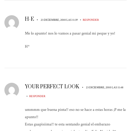
H-E
•
•
23 DICIEMBRE, 2010 LAS 11:39
RESPONDER
Me lo apunto! nos lo vamos a pasar genial mi peque y yo!
H*
YOUR PERFECT LOOK
•
23 DICIEMBRE, 2010 LAS 11:48
•
RESPONDER
ummmm que buena pinta!! eso no se hace a estas horas ;P me la
apunto!!
Estas guapìsiima!! te esta sentando genial el embarazo