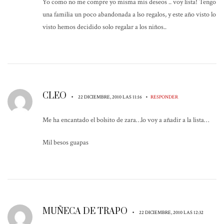
Yo como no me compre yo misma mis deseos .. voy lista! Tengo
una familia un poco abandonada a lso regalos, y este año visto lo
visto hemos decidido solo regalar a los niños..
CLEO
•
•
22 DICIEMBRE, 2010 LAS 11:16
RESPONDER
Me ha encantado el bolsito de zara…lo voy a añadir a la lista…
Mil besos guapas
MUÑECA DE TRAPO
•
22 DICIEMBRE, 2010 LAS 12:32