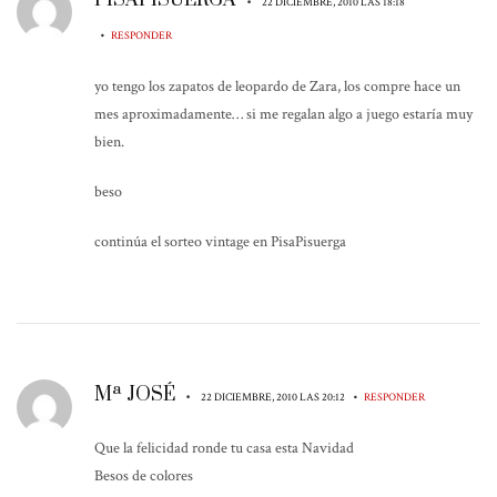
PISAPISUERGA
•
22 DICIEMBRE, 2010 LAS 18:18
•
RESPONDER
yo tengo los zapatos de leopardo de Zara, los compre hace un
mes aproximadamente… si me regalan algo a juego estaría muy
bien.
beso
continúa el sorteo vintage en PisaPisuerga
Mª JOSÉ
•
•
22 DICIEMBRE, 2010 LAS 20:12
RESPONDER
Que la felicidad ronde tu casa esta Navidad
Besos de colores