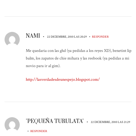
NAMI
•
•
22 DICIEMBRE, 2010 LAS 20:29
RESPONDER
Me quedaria con las ghd (ya pedidas a los reyes XD), benetint lip
balm, los zapatos de chie mihara y las reebook (ya pedidas a mi
novio para ir al gim).
http://lasverdadesdeunespejo.blogspot.com/
"PEQUEÑA TURULATA"
•
22 DICIEMBRE, 2010 LAS 21:29
•
RESPONDER