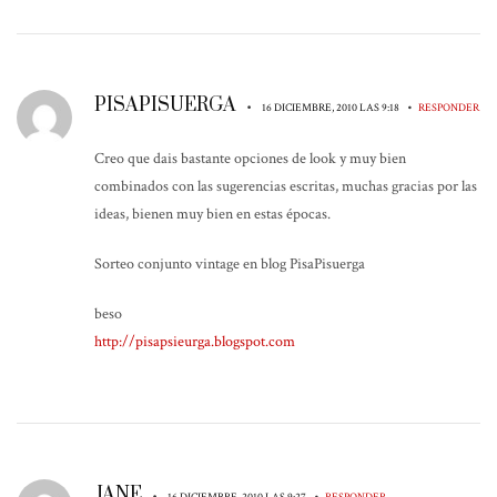
PISAPISUERGA
•
•
16 DICIEMBRE, 2010 LAS 9:18
RESPONDER
Creo que dais bastante opciones de look y muy bien
combinados con las sugerencias escritas, muchas gracias por las
ideas, bienen muy bien en estas épocas.
Sorteo conjunto vintage en blog PisaPisuerga
beso
http://pisapsieurga.blogspot.com
JANE
•
•
16 DICIEMBRE, 2010 LAS 9:27
RESPONDER