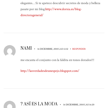
elegantes… Si te apetece descubrir secretos de moda y belleza
pasate por mi blog:
http://www.dorsia.es/blog-
directorageneral/
NAMI
•
•
16 DICIEMBRE, 2010 LAS 12:32
RESPONDER
me encanta el conjunto con la faldita en tonos dorados!!!
http://lasverdadesdeunespejo.blogspot.com/
? ASÍ ES LA MODA
•
16 DICIEMBRE, 2010 LAS 16:20