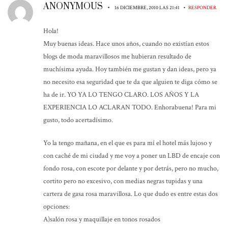
ANONYMOUS
•
•
16 DICIEMBRE, 2010 LAS 21:41
RESPONDER
Hola!
Muy buenas ideas. Hace unos años, cuando no existían estos
blogs de moda maravillosos me hubieran resultado de
muchísima ayuda. Hoy también me gustan y dan ideas, pero ya
no necesito esa seguridad que te da que alguien te diga cómo se
ha de ir. YO YA LO TENGO CLARO. LOS AÑOS Y LA
EXPERIENCIA LO ACLARAN TODO. Enhorabuena! Para mi
gusto, todo acertadísimo.
Yo la tengo mañana, en el que es para mí el hotel más lujoso y
con caché de mi ciudad y me voy a poner un LBD de encaje con
fondo rosa, con escote por delante y por detrás, pero no mucho,
cortito pero no excesivo, con medias negras tupidas y una
cartera de gasa rosa maravillosa. Lo que dudo es entre estas dos
opciones:
A)salón rosa y maquillaje en tonos rosados